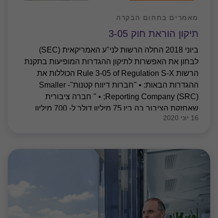
מאמרים בתחום הבקרה
תיקון הוראת חוק 3-05
ביוני 2018 החלה הרשות לני"ע האמריקאית (SEC)
לבחון את האפשרות לתיקון ההגדרות המופיעות בתקנת
הרשות Rule 3-05 of Regulation S-X הכוללות את
ההגדרות הבאות: • "חברות דיווח קטנות"- Smaller
Reporting Company (SRC); • " חברה ציבורית
שאחזקת הציבור בה בין 75 מיליון דולר ל- 700 מיליון
16 יוני 2020
דולר "- Accelerate Filer (AF) ; • " חברה ציבורית
שאחזקת הציבור בה עולה על 700 מליון דולר " Large
Accelerate Filer (LAF); וכן לבחון את התנאים לעמידה
בהגדרות אלו. התיקון נועד להחריג חברות SRC אשר
טרם החלו לייצר הכנסות משמעותיות- Non Accelerated
Filers (NAF), להפחית עלויות ציות רגולטוריות תוך
שמירה על הגינות הולמת כלפי המשקיעים והקלה על כללי
גיוס הון.