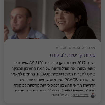
מאמרים בתחום הבקרה
סוגיות קריטיות לביקורת
בשנת 2017 פורסם תקן הביקורת AS 3101 אשר תיקן
באופן מהותי את מודל הדיווח של רואה החשבון המבקר
ביחס לחברות תחת רגולציית PCAOB. בהתאם למאמר
שפרסם ה -PCAOB השינוי המשמעותי ביותר היה
הדרישה מרואי החשבון לכלול סוגיות קריטיות לביקורת
(Critical Audit Matters - CAM) בדוח המבקר. מטרת
ישראל גבירץ
|
28 ינו׳ 2020
הדרישה הינה לספק מידע ספציפי לביקורת למשקיעים
ולמשתמשים אחרים בדוחות כספיים בנושאים שבהם