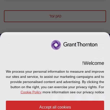
שיקול דעת המבקר הינו מאתגר, סובייקטיבי או מורכב
במיוחד.
טען עוד
צור קשר
אודותינו
הכר את אנשינו
Welcome!
יצירת קשר וסניפים
תקנון
אודותינו
We process your personal information to measure and improve
our sites and service, to assist our marketing campaigns and to
כניסה לעובדים - דוא"ל
זיכרון והנצחה
מדיניות הפרטיות
עקבו אחרינו ברשתות החברתיות
provide personalised content and advertising. By clicking the
button on the right, you can exercise your privacy rights. For
כניסה לעובדים - דוחות עבודה
Disclaimer
Cookie Policy
more information see our privacy notice
הרשמה לניוזלטרים של פאהן קנה
Ethics Hotline
Accept all cookies