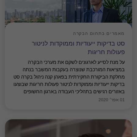
מאמרים בתחום הבקרה
סט בדיקות ייעודיות וממוקדות לניטור
פעולות חריגות
על מנת לסייע לארגונים לשקם את מערכי הבקרה
במציאות המורכבת שנוצרה בעקבות המשבר בנתה
מחלקת הביקורת החקירתית בפאהן קנה ניהול בקרה סט
בדיקות ייעודיות וממוקדות לניטור פעולות חריגות שבוצעו
באזורים רגישים בתהליכי העבודה בארגון החשופים
לאירועים של הונאות ומעילות. הבדיקות תבוצענה על ידי
01 אפר׳ 2020
מומחים בתחום הביקורת החקירתית ויתמקדו בתקופת
משבר הקורונה.