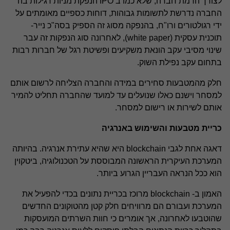
לצורך הרמת חברה, שלא כמו ב IPO הנפקת מניות רגילות בה
החברה נדרשת לתשומות גבוהות, דוחות כספיים מאומתים על
ידי רגולטורים ורו"ח, בהנפקה מסוג זה הספיק בסה"כ נייר-
תוכנית עסקית (white paper), לאחרונה סוג הנפקות זה עבר
שינוי מסיבי עקב הונאת משקיעים ופשיטת רגל של חברות רבות
בתחום עקב נפילת השוק.
חלק מהמטבעות סחירים במידה והחברה הצליחה לרשום אותם
למסחר וישנם כאלו שנועלים עד למועד שהחברה תחליט להמיר
אותם לשירות או רישום למסחר.
כריית מטבעות והשימוש באנרגיה
דאגה אחת לגבי blockchain היא שהיא עתירת אנרגיה. בהיותה
המערכת העיקרית הראשונה המבוססת על הטכנולוגיה, ביטקוין
הוא ככל הנראה העבריין הגרוע ביותר.
האמון ב- blockchain מרוכז בכריית נתונים בכדי להפעיל את
המערכת ועבורם הם מרוויחים חלק קטן מהטוקונים החדשים
שהוטבעו לאחרונה, אך אומרים כי חוות השרתים המועסקות