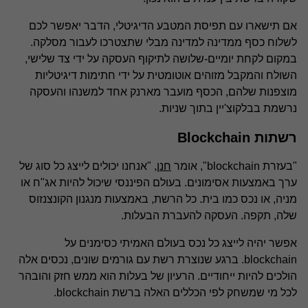
אם תישארו עם תפיסת המטבע הדיגיטלי, הדבר יאפשר לכם
לשלוח כסף ממדינה למדינה מבלי שתצטרכו לעבור מסלקה.
במקום לקחת יומיים-שלושה לתיקוף העסקה על ידי צד שלישי,
השולח והמקבל מזוהים אוטומטית על ידי חתימות דיגיטליות
מוצפנות שלהם, הכסף מועבר מארנק אחד למשנהו והעסקה
נרשמת בבלקוצ'יין בתוך שניות.
רשתות Blockchain
"בעזרת blockchain", אומר
חנן
, "אנחנו יכולים לייצג כל סוג של
ערך באמצעות אסימונים. בעולם הפיננסי שיכול להיות אג"ח או
מניה, או נכס כמו בית. כל הרשת, באמצעות מנגנון הקונצנזוס
שלה, תקפה. העסקה להעברת הבעלות.
אפשר יהיה לייצג כל נכס בעולם האמיתי כסימנים על
blockchain. ברגע שנוצרת רשת עם גורמים שונים, נכסים אלה
הולכים להיות ייחודיים. הרעיון של בעלות הוא ממש חזק והובהר
לכל מי שמשחק לפי הכללים האלה ברשת blockchain.