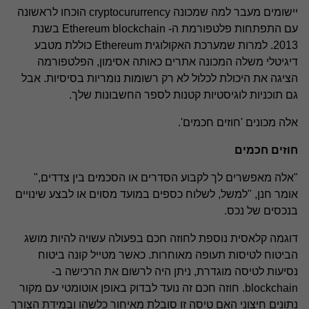
יישומים מעבר למה שמכונה cryptocururrency הוכחו לראשונה
עם התפתחות פלטפורמת ה- Ethereum blockchain בשנת
2013. למרות שמערכת האקולוגית Ethereum כוללת מטבע
דיגיטלי משלה המכונה אתרים כאותה אסימון, הפלטפורמה
הציגה את היכולת לכלול לא רק רשומות נומריות בסיסיות. אבל
גם תוכניות לוגיסטיות קטנות לספר החשבונות שלך.
אלה מכונים 'חוזים חכמים'.
חוזים חכמים
"אלה מאפשרים לך לקבוע הסדרים או הסכמים בין צדדים,"
אומר חנן, "למשל, לשלוח כספים במועד מסוים או לבצע שינויים
בנכסים של נכס.
דוגמה קלאסית נוספת לחוזה חכם בפעולה עשויה להיות מושג
הביטוח לטיסות תעופה מאוחרות. כאשר מטייל קונה ביטוח
נסיעות לטיסה מוגדרת, ניתן היה לרשום את הרכישה ב-
blockchain. חוזה חכם זה נועד לבדוק באופן אוטומטי עם מקור
נתונים חיצוני האם טיסה זו סובלת מאיחור כלשהו ובמידת הצורך