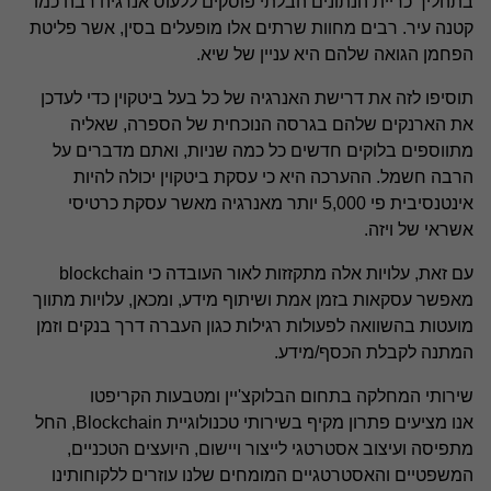
בתהליך כריית הנתונים הבלתי פוסקים ללעוס אנרגיה רבה כמו
קטנה עיר. רבים מחוות שרתים אלו מופעלים בסין, אשר פליטת
הפחמן הגואה שלהם היא עניין של שיא.
תוסיפו לזה את דרישת האנרגיה של כל בעל ביטקוין כדי לעדכן
את הארנקים שלהם בגרסה הנוכחית של הספרה, שאליה
מתווספים בלוקים חדשים כל כמה שניות, ואתם מדברים על
הרבה חשמל. ההערכה היא כי עסקת ביטקוין יכולה להיות
אינטנסיבית פי 5,000 יותר מאנרגיה מאשר עסקת כרטיסי
אשראי של ויזה.
עם זאת, עלויות אלה מתקזזות לאור העובדה כי blockchain
מאפשר עסקאות בזמן אמת ושיתוף מידע, ומכאן, עלויות מתווך
מועטות בהשוואה לפעולות רגילות כגון העברה דרך בנקים וזמן
המתנה לקבלת הכסף/מידע.
שירותי המחלקה בתחום הבלוקצ'יין ומטבעות הקריפטו
אנו מציעים פתרון מקיף בשירותי טכנולוגיית Blockchain, החל
מתפיסה ועיצוב אסטרטגי לייצור ויישום, היועצים הטכניים,
המשפטיים והאסטרטגיים המומחים שלנו עוזרים ללקוחותינו