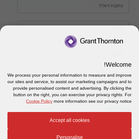
כתובת דוא"ל
טלפון
צור קשר
הודעה
אודותינו
הכר את אנשינו
Welcome!
יצירת קשר וסניפים
תקנון
אודותינו
We process your personal information to measure and improve
our sites and service, to assist our marketing campaigns and to
כניסה לעובדים - דוא"ל
זיכרון והנצחה
מדיניות הפרטיות
עקבו אחרינו ברשתות החברתיות
provide personalised content and advertising. By clicking the
button on the right, you can exercise your privacy rights. For
קראתי והבנתי את
מדיניות פרטיות *
כניסה לעובדים - דוחות עבודה
Disclaimer
Cookie Policy
more information see our privacy notice
הרשמה לניוזלטרים של פאהן קנה
*שדות חובה
Ethics Hotline
Accept all cookies
אתר זה מוגן על ידי reCAPTCHA
תקנון
© 2026 Grant Thornton Israel
שלח
Personalise
מפת האתר