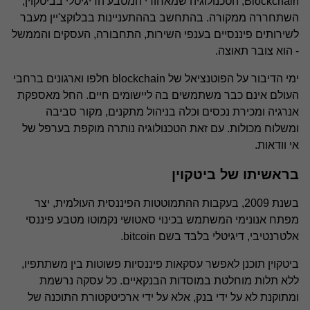
Blockchain, הטכנולוגיה שמאחורי המטבע הדיגיטלי בביטקוין,
ביקורת חקירתית מגלה
השתחררה ממקורה. בהתחשב בההתעניינות בבלוקצ'יין מעבר
לשירותים פיננסיים בענפי השירות, התחבורה, העסקים והממשל
מניעת הונאות ומעילות
- הוא צובר תאוצה.
ימי הדיבור על הפוטנציאל של blockchain חלפו וארגונים ברחבי
ייעוץ מערכות מידע וסייבר
העולם אינם כבר משתמשים בה ליישומים חיים. החל מאספקת
אנרגיה ומכירת נכסים וכלה בניהול מתקנים, מקור סביבה
ומשלוח מכולות. עם זאת הטכנולוגיה נותרה מוקפת בערפל של
לשכות שירות SOC1,SOC2,SOC3
אי וודאות.
בראשיתו של ביטקוין
בלוקצ'יין ומטבעות קריפטוגרפיים
בשנת 2009, בעקבות ההתמוטטות הפיננסית העולמית, יצר
מפתח אנונימי המשתמש בכינוי סאטושי נקמוטו מטבע פיננסי
תקנות הגנת הפרטיות הישראליות GDPR / CCPA
אלטרנטיבי, דיגיטלי בלבד בשם bitcoin.
ביטקוין תוכנן לאפשר עסקאות פיננסיות פשוטות בין משתתפיו,
בקרת שכר
ללא תלות מוחלטת במוסדות הבנקאיים. כל עסקה נרשמת
ומתוקנת לא על ידי בנק, אלא על ידי ארכיטקטורת התוכנה של