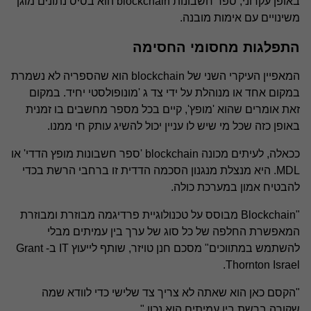
באופן עקרוני, ספר חשבונות blockchain הוא בסיס נתונים מוגן
משינויים עם אימות מובנה.
התפלגות מחסומי החסימה
המאפיין העיקרי השני של blockchain הוא שהספריה לא נשמרת
במקום אחד או מנוהלת על ידי צד ג 'מונופולסטי יחיד. במקום
זאת אומרים שהוא 'מופץ', קיים בכל מספר מחשבים בו זמנית
באופן כזה שכל מי שיש לו עניין יכול להשיג עותק חי ממנו.
ככאלה, לעיתים מכונה blockchain 'ספר חשבונות מופץ הדדי' או
MDL. היא מנצלת מנגנון הסכמה הדדית זו ברחבי הרשת בכדי
להבטיח אמון במערכת כולה.
"Blockchain מבוסס על טכנולוגיית פרדיגמה מבוזרת ומבוזרת
המאפשרת החלפה של כל סוג של ערך בין עמיתים מבלי
להשתמש במתווכים" מסכם חנן טויזר, שותף לייעוץ IT ב- Grant
Thornton Israel.
"הקסם כאן הוא שאתה לא צריך צד שלישי כדי לוודא שמה
שקורה ברשת בין עמיתים הוא נכון."