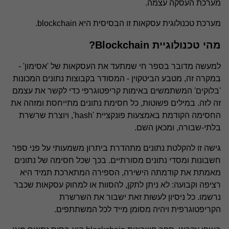
מערכת העסקה עצמה.
בטיחות וגהות תעסוקתית
מערכת טכנולוגית עסקאות זו הבסיסית היא blockchain.
מהי טכנולוגיית Blockchain?
למעשה מדובר בספר חי שמתעד את העסקאות של 'אסימון' -
במקרה זה, מטבע הביטקוין - המסודר בקבוצות נתונים המכונות
'בלוקים' המשתמשים באימות קריפטוגרפי כדי לקשר את עצמם
זה לזה. במילים פשוטות, כל חסימת נתונים מתייחסת ומזהה את
החסימה הקודמת באמצעות פונקציית 'hash', ויוצרת שרשרת
בלתי-שבורה, ומכאן השם.
גישה זו להקלטת נתונים מתהדרת ביתרון משמעותי על פני ספר
חשבונות ומסדי נתונים מסורתיים. בכך שכל חסימה של נתונים
מאמתת את קודמתה הישירה, הספירה המתארכת תמיד היא
רציפה וקבועה: לא ניתן לתקן, להסוות או למחוק עסקאות שכבר
נרשמו. כל ניסיון לעשות זאת ישבור את השרשרת
הקריפטוגרפית ויהיה מסומן מייד לכל המשתתפים.