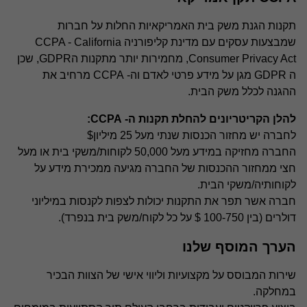
תקנות הגנת משק בית האמריקאיות החלות על חברות
שמבצעות עסקים עם מדינת קליפורניה CCPA - California
Consumer Privacy Act, מחמירות יותר מתקנות הGDPR, שכן
ה GDPR מגן על מידע פרטי לאדם וה- CCPA מרחיב את
ההגנה לכלל משק הבית.
להלן הקריטריונים להחלת תקנות ה- CCPA:
לחברה יש מחזור הכנסות שנתי מעל 25 מיליון$
החברה מחזיקה במידע מעל 50,000 לקוחות/משקי בית או מעל
חצי ממחזור ההכנסות של החברה מגיעה ממכירת מידע על
לקוחותיה/משקי הבית.
חברה אשר תפר את התקנות יכולות לצפות לקנסות במיליוני
דולרים (בין 100-750 $ על כל לקוח/משק בית בנפרד).
הערך המוסף שלנו
שירות המבוסס על מקצועיות וליווי אישי של הצוות הבכיר
במחלקה.