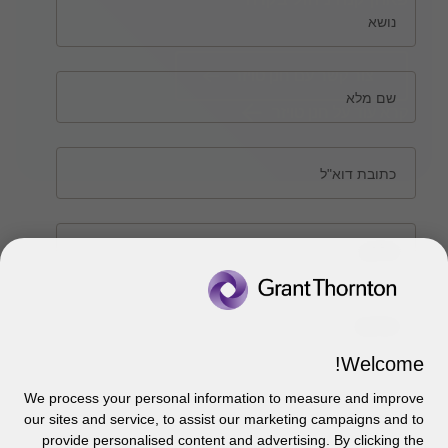
נושא
צור קשר עם חנן טויזר
שם מלא
קרא עוד על חנן טויזר
כתובת דוא"ל
טלפון
צור קשר
הודעה
אודותינו
הכר את אנשינו
Welcome!
יצירת קשר וסניפים
תקנון
אודותינו
We process your personal information to measure and improve
our sites and service, to assist our marketing campaigns and to
כניסה לעובדים - דוא"ל
זיכרון והנצחה
מדיניות הפרטיות
עקבו אחרינו ברשתות החברתיות
provide personalised content and advertising. By clicking the