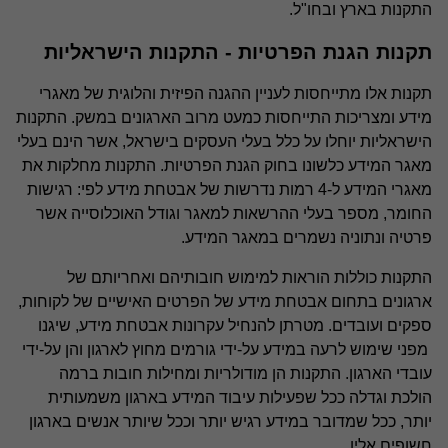
התקנות בארץ ובחו"ל.
בטיחות וגהות תעסוקתית
תקנות הגנת הפרטיות - התקנות הישראליות
תקנות אלו מתייחסות לעניין ההגנה הפיזית והלוגית של מאגרי
מידע ומצריכות התייחסות כמעט מרוב הארגונים במשק. התקנות
הישראליות יוחלו על כלל בעלי העסקים בישראל, אשר הינם בעלי
מאגר המידע כלשונו בחוק הגנת הפרטיות. התקנות מחלקות את
מאגרי המידע ל-4 רמות נדרשות של אבטחת מידע לפי: רגישות
החומר, מספר בעלי ההרשאות למאגר וגודל האוכלוסייה אשר
פרטיה ונתוניה נשמרים במאגר המידע.
התקנות כוללות הוראות למימוש חובותיהם ואחריותם של
ארגונים בתחום אבטחת מידע של הפרטים האישיים של לקוחות,
ספקים ועובדים. מטרתן להנחיל עקרונות אבטחת מידע, שיגנו
מפני שימוש לרעה במידע על-ידי גורמים מחוץ לארגון והן על-ידי
עובדי הארגון. התקנות הן מודולריות ומחילות חובות ברמה
הולכת וגדלה ככל שפעילות עיבוד המידע בארגון משמעותית
יותר, ככל שמדובר במידע רגיש יותר וככל שיותר אנשים בארגון
חשופים אליו.