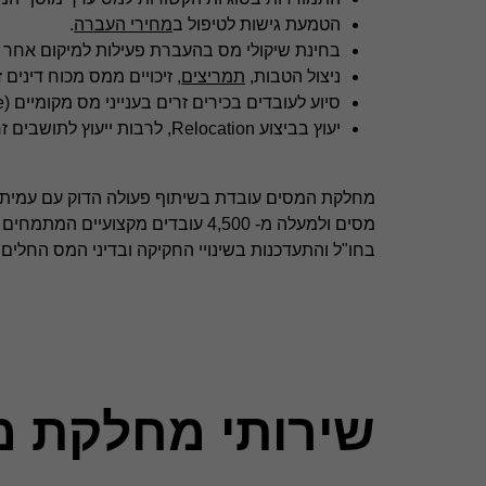
הטמעת גישות לטיפול ב
מחירי העברה
.
בחינת שיקולי מס בהעברת פעילות למיקום אחר (
ניצול הטבות,
תמריצים
, זיכויים ממס מכוח דינים
סיוע לעובדים בכירים זרים בענייני מס מקומיים (Expatriate & Impatriate).
יעוץ בביצוע Relocation, לרבות ייעוץ לתושבים זרים ביחס להגירה אל ישראל.
מסים ולמעלה מ- 4,500 עובדים מקצ
בחו"ל והתעדכנות בשינויי החקיקה ובדיני המס החלים 
שירותי מחלקת מ