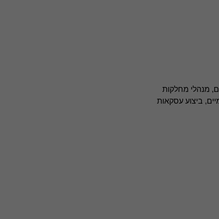
דוק עם עמיתיה במשרדים החברים ברשת Grant Thornton. ברשת כ- 500 שותפים, מנהלי מחלקות
אומיים, ביצוע עסקאות