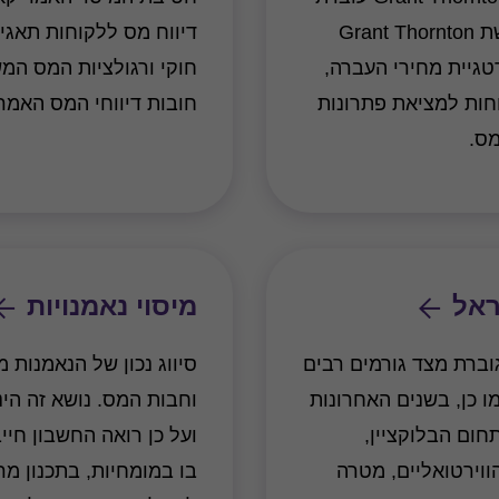
בשיתוף פעולה עם המשרדים החברים ברשת Grant Thornton
דיווח מס ללקוחות תאגיד
ן אסטרטגיית מחירי העברה,
חוקי ורגולציות המס המש
וחות למציאת פתרונות
חובות דיווחי המס האמר
מס.
ראל
מיסוי נאמנויות
גוברת מצד גורמים רבים
סיווג נכון של הנאמנות 
 כן, בשנים האחרונות
וחבות המס. נושא זה הינ
ום הבלוקציין,
ועל כן רואה החשבון חיי
וירטואליים, מטרה
בו במומחיות, בתכנון מרא