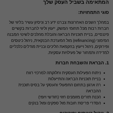
המתאימה בשביל העסק שלך
סוגי התמחויות:
הערכת שווי חברה-הערכת שווי עסק
במהלך השנים האחרונות צברנו ידע רב וניסיון עשיר בליווי של
חברות רבות מכל תחומי המשק, ייעוץ וליווי לחברות בקשיים
פירוקים וכינוסים
פיננסיים, בניית תוכניות הבראה והובלת מהלכים לשינוי המבנה
המימוני (refinancing) מול המערכת הבנקאית, ניהול כינוסים
בדיקת נאותות המשאב האנושי בארגון
ופירוקים, ניהול וייעוץ בהקפאת הליכים ובניית מודלים כלכליים
למדידה ותמחור של פעילויות עסקיות.
1. הבראת והשבחת חברות
הבראה והשבחת חברות
ניתוח הפעילות העסקית וחלוקתה למרכזי רווח
בניית תוכניות הבראה והתייעלות
מכשירים ומודלים פיננסיים
רה ארגון בתחום התפעולי והעסקי על בסיס תוכנית
ההבראה
חוות דעת מומחה לבתי משפט ויישוב סכסוכים
הכנת תזרים מזומנים חזוי (חודשי ויומי)
הסדרי פריסת חובות מול ספקים ומול בנקים