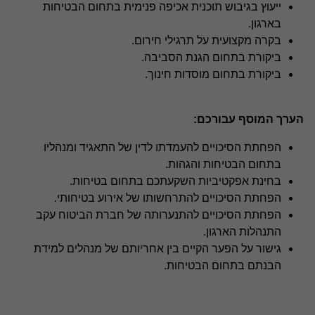
ביקורת חקירתית מגלה
ייעוץ בגיבוש תוכנית אכיפה פנימית בתחום הבטיחות
בארגון.
בקרה מקצועית על תרגילי חירום.
מניעת הונאות ומעילות
ביקורת בתחום הגנת הסביבה.
ביקורת בתחום מוסדות חינוך.
ייעוץ מערכות מידע וסייבר
הערך המוסף עבורכם:
לשכות שירות SOC1,SOC2,SOC3
הפחתת הסיכויים להעמדתו לדין של התאגיד ומנהליו
בתחום הבטיחות והגהות.
בחינת אפקטיביות השקעתכם בתחום בטיחות.
בלוקצ'יין ומטבעות קריפטוגרפיים
הפחתת הסיכויים להתרחשותו של אירוע בטיחותי.
הפחתת הסיכויים להתנערותה של חברת הביטוח עקב
התנהלות הארגון.
תקנות הגנת הפרטיות הישראליות GDPR / CCPA
גישור על הפער הקיים בין אחריותם של מנהלים למידת
הבנתם בתחום הבטיחות.
בקרת שכר