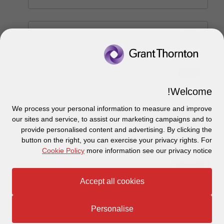
טלפון
צור קשר
הודעה
אודותינו
הכר את אנשינו
Welcome!
יצירת קשר וסניפים
תקנון
אודותינו
We process your personal information to measure and improve
our sites and service, to assist our marketing campaigns and to
כניסה לעובדים - דוא"ל
זיכרון והנצחה
מדיניות הפרטיות
עקבו אחרינו ברשתות החברתיות
provide personalised content and advertising. By clicking the
button on the right, you can exercise your privacy rights. For
קראתי והבנתי את
מדיניות פרטיות *
כניסה לעובדים - דוחות עבודה
Disclaimer
Cookie Policy
more information see our privacy notice
הרשמה לניוזלטרים של פאהן קנה
*שדות חובה
Ethics Hotline
Accept all cookies
אתר זה מוגן על ידי reCAPTCHA
תקנון
© 2026 Grant Thornton Israel
שלח
Personalise
מפת האתר