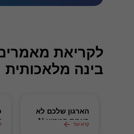
בינה מלאכותית
הארגון שלכם לא
פ
באמת הטמיע AI.
א
קרא עוד
ק
הוא רק חילק
…
ו