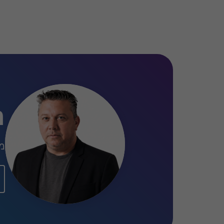
ר
מנכ"ל,