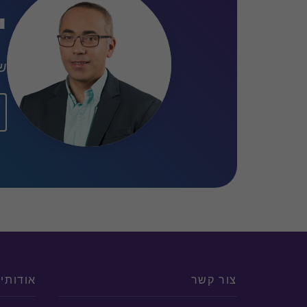
י
שו
צור קשר
אודותינ