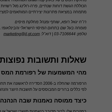
הכוללת הגשת דוחות שנתיים, פרה-רולינג מול רשויות המ
מתמחה במציאת פתרונות יצירתיים המותאמים למציאות ה
רו"ח יגאל רופא, שותף ומנהל מחלקת מיסים
מומחה בעל שם בתחום המיסוי הישראלי והבינלאומי. צ
טלפון: 03-7106644 | דוא"ל:
marketing@il.gt.com
שאלות ותשובות נפוצות (FAQ
מהי המשמעות של רפורמת המס ב
הרפורמה שהחלה ב-2006 הסדירה ל
לפי כללים ברורים המבוססים על תושבות היוצר והנהנ
כיצד ממוסה נאמנות שבה הנהנה
במקרים אלו, לרוב מדובר בנאמנות תושבי ישראל או נ