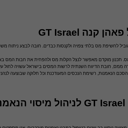
נה GT Israel
הוביל לחשיפת מס בלתי צפויה ולקנסות כבדים. חובה לבצע ניתוח משפ
ס. תכנון מוקדם מאפשר לנצל הקלות מס ולהפחית את חבות המס באופ
 ממס, חובת הדיווח השנתית לרשות המסים בישראל עשויה לחול על
הסכם הנאמנות, רשימת הנכסים המעודכנת וכל חלוקה שבוצעה לנהני
למה לבחור בפאהן קנה GT Israel לניהול מיסוי ה
מחלקת המסים של פאהן קנה Grant Thornton Israel מציעה ניסיון רב שנים בטיפול במבני נאמנות מורכבים. אנ