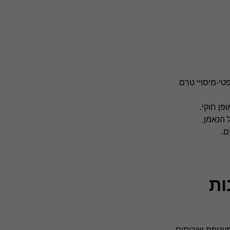
טי-מיסויי טרם
ן חוקי.
 הנאמן.
ם.
נאמנות
ו מספקים מעטפת שירותים