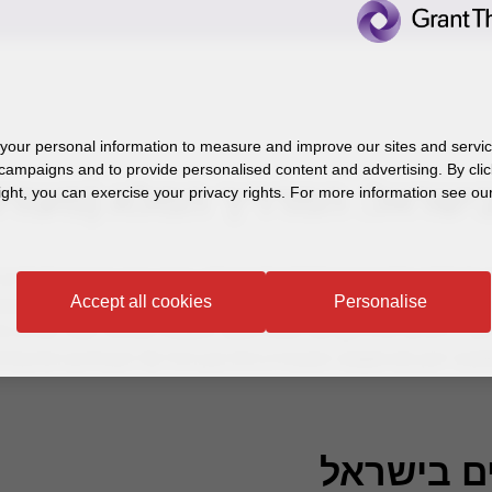
our personal information to measure and improve our sites and service
campaigns and to provide personalised content and advertising. By clic
שראל: המדריך המלא (מעודכן ל-6
ight, you can exercise your privacy rights. For more information see our
 מעמיקה של הוראות פקודת מס הכנסה, אשר עברו שינויים מהותיים ל
Accept all cookies
Personalise
נאמנות, ומגדיר ארבעה סוגים עיקריים. הבנה נכונה של סיווג הנאמנו
וץ – היא קריטית לקביעת חבות המס, וחשובה במיוחד עבור עולים ח
 ייעוץ מס מקצועי המבטיח ניהול נכון ויעיל של חובותיכם הפיננסיות
ים בישראל