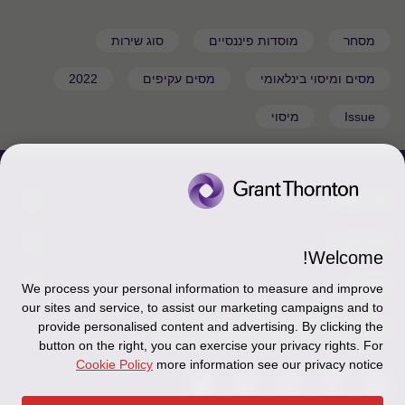
מסחר
מוסדות פיננסיים
סוג שירות
מסים ומיסוי בינלאומי
מסים עקיפים
2022
Issue
מיסוי
צור קשר
אודותינו
הכר את אנשינו
Welcome!
יצירת קשר וסניפים
תקנון
אודותינו
We process your personal information to measure and improve
our sites and service, to assist our marketing campaigns and to
כניסה לעובדים - דוא"ל
זיכרון והנצחה
מדיניות הפרטיות
עקבו אחרינו ברשתות החברתיות
provide personalised content and advertising. By clicking the
button on the right, you can exercise your privacy rights. For
כניסה לעובדים - דוחות עבודה
Disclaimer
Cookie Policy
more information see our privacy notice
הרשמה לניוזלטרים של פאהן קנה
Ethics Hotline