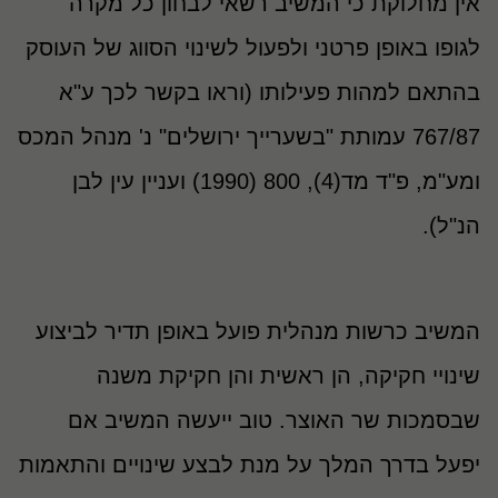
אין מחלוקת כי המשיב רשאי לבחון כל מקרה
לגופו באופן פרטני ולפעול לשינוי הסווג של העוסק
בהתאם למהות פעילותו (וראו בקשר לכך ע"א
767/87 עמותת "בשערייך ירושלים" נ' מנהל המכס
ומע"מ, פ"ד מד(4), 800 (1990) ועניין עין לבן
הנ"ל).
המשיב כרשות מנהלית פועל באופן תדיר לביצוע
שינויי חקיקה, הן ראשית והן חקיקת משנה
שבסמכות שר האוצר. טוב ייעשה המשיב אם
יפעל בדרך המלך על מנת לבצע שינויים והתאמות