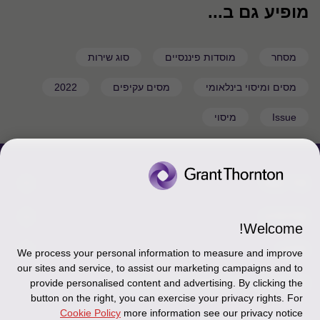
מופיע גם ב...
מסחר
מוסדות פיננסיים
סוג שירות
מסים ומיסוי בינלאומי
מסים עקיפים
2022
Issue
מיסוי
צור קשר
אודותינו
הכר את אנשינו
Welcome!
יצירת קשר וסניפים
תקנון
אודותינו
We process your personal information to measure and improve
our sites and service, to assist our marketing campaigns and to
כניסה לעובדים - דוא"ל
זיכרון והנצחה
מדיניות הפרטיות
עקבו אחרינו ברשתות החברתיות
provide personalised content and advertising. By clicking the
button on the right, you can exercise your privacy rights. For
כניסה לעובדים - דוחות עבודה
Disclaimer
Cookie Policy
more information see our privacy notice