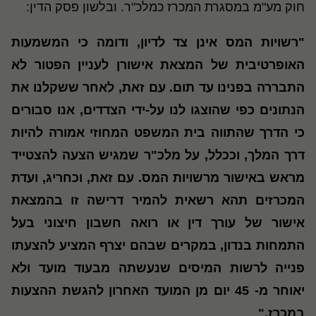
חוק מע"מ במסגרת המכרז כמלכ"ר. ובלשון פסק הדין:
"
רשויות המס אינן צד לדיון, ודומה כי המשמעות
האופרטיבית של המצאת אישורן לעניין הפטור לא
התבררה בפנינו עד תום. עם זאת, לאחר ששקלנו את
הנתונים כפי שהוצגו לנו על-ידי הצדדים, אנו סבורים
כי הדרך שהתווה בית המשפט המחוזי אמורה להיות
דרך המלך, וככלל, על מלכ"ר שמגיש הצעה להצטייד
מראש באישור מרשויות המס. עם זאת, וכחריג, ועדת
המכרזים תהא רשאית להמיר דרישה זו בהמצאת
אישור של עורך דין או רואה חשבון חיצוני בעל
התמחות בנדון, במקרים שבהם יצרף המציע להצעתו
פנייה לרשות המיסים שנעשתה מבעוד מועד ולא
יאוחר מ- 45 יום מן המועד האחרון להגשת ההצעות
במכרז."