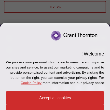
טען עוד
צור קשר
אודותינו
הכר את אנשינו
Welcome!
יצירת קשר וסניפים
תקנון
אודותינו
We process your personal information to measure and improve
our sites and service, to assist our marketing campaigns and to
כניסה לעובדים - דוא"ל
זיכרון והנצחה
מדיניות הפרטיות
עקבו אחרינו ברשתות החברתיות
provide personalised content and advertising. By clicking the
button on the right, you can exercise your privacy rights. For
כניסה לעובדים - דוחות עבודה
Disclaimer
Cookie Policy
more information see our privacy notice
הרשמה לניוזלטרים של פאהן קנה
Ethics Hotline
Accept all cookies
תקנון