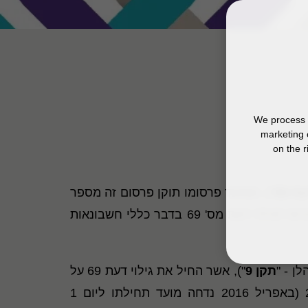
We process y
marketing 
on the r
ת 69
"). ממועד פרסומו תוקן פרסום זה מספר
פעמים כאשר התיקון המשמעותי ביותר בוצע בדצמבר 1999 על ידי תקן חשבונאות מספר 5, תיקונים והבהרות לגילוי דעת מס' 69 בדבר כללי חשבונאות
תקן 9
"), אשר החיל את גילוי דעת 69 על
מוסדות להשכלה גבוהה החל מהדוחות הכספיים לתקופות שנתיות המתחילות ביום 1 באוקטובר 2014 (באפריל 2016 נדחה מועד תחילתו ליום 1