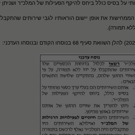
י על בסיס כולל ביחס להיקף הפעילות של המלכ"ר ושניתן לא
דכן 2021) נוספו הדגמות הממחישות את אופן יישום הוראותיו לגבי שירותי