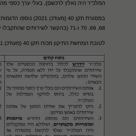
המלכ"ר היה נאלץ לרכשם), בעלי ערך כספי מהות
במסגרת תקן 40 (מעו
68, 69, 70 ו-71 (בהקשר לשירותים שהתקבלו ללא תמורה).
לטובת המחשת התיקון מכוח תקן 40 (מעודכן 2021) להלן השוואת סעיף 68 בנוסחו הקודם ובנוסחו העדכני: