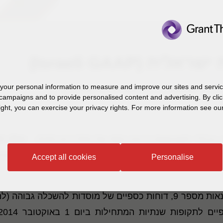
(Israeli GAAP)
our personal information to measure and improve our sites and service
campaigns and to provide personalised content and advertising. By clic
ight, you can exercise your privacy rights. For more information see our
גילוי דע
Accept all cookies
Personalise