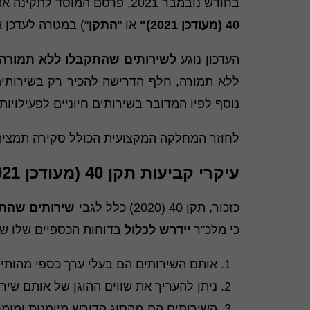
בחודש נובמבר 2021, פרסם המוסד לתקינה את תקן חשבונאות מספר 40 (מעודכן 2021), בדבר כללי חשבונאות ודיווח כספי על ידי מלכ"רים (להלן - "
40 (מעודכן 2021)"
או "
התקן
") במטרה לעדכן את תקן חשבונא
העדכון נוגע
לשירותים שהתקבלו ללא תמורה
נוסף לפיו המדובר בשירותים חיוניים לפעילויות הרג
לחוזר המחלקה המקצועית הכולל סקירה תמציתית של תקן 40 (2020) במתכונתו כפי שפורס
עיקרי קביעות תקן 40 (מעודכן 2021)
כזכור, תקן 40 (2020) כלל לגבי
שירותים שהתק
כי מלכ"ר
יידרש לכלול
בדוחות הכספיים שלו שי
אותם השירותים הם בעלי ערך כספי מהותי 
ניתן להעריך את שווים ההוגן של אותם שירו
השירותים הם מהסוג הדורש מיומנות ומומח