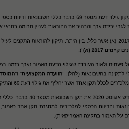
 לגבי ירידת ערך והבהיר את ההוראות לעניין תרומה בתנאי אנ
באוקטובר 2017 פורסם שיפור תקנים קיימים 2017 (א) אשר כלל, בין היתר, תיקון
נ
ים קיימים 2017 (א)
").
דעת 69 תוקן מספר רב של פעמים ולאור העובדה שגילוי הדעת האמור נער
לתקינה בחשבונאות (להלן: "
הוועדה המקצועית
" ו"
המוסד 
למלכ"רים
לכלל תקן אחד
אשר יחליף את גילוי דעת 69 והתיקונים לו וכן את תקן 9.
בהמשך לאמור, הוועדה המקצועית, 
אות והדיווח הכספי למלכ"רים למסגרת תקן אחד כאמור, כלל תקן 
ם על האמור בתקינה האמריקאית).