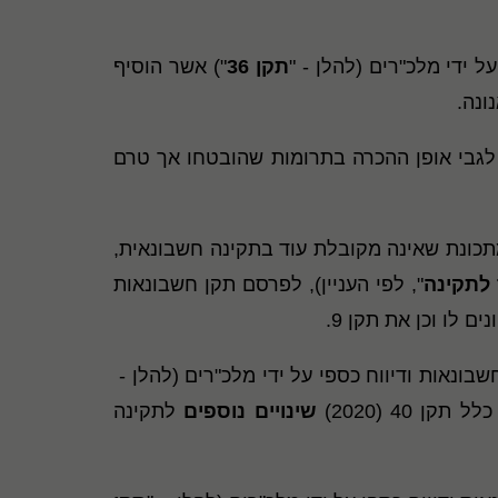
תקן 36
") אשר הוסיף
ונה.
 להוראות התקנים לעיל לגבי אופן ההכרה בתרומות שהובטחו אך טרם
ך בזמנו במתכונת שאינה מקובלת עוד בתקינה חשבונאית,
לתקינה
", לפי העניין), לפרסם תקן חשבונאות
אישרה בחודש אוגוסט 2020 את תקן חשבונאות מספר 40 בדבר כללי חשבונאות ודיווח כספי על ידי מלכ"רים (להלן -
40 (2020)
שינויים נוספים
לתקינה