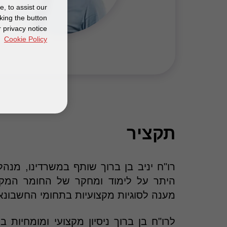
, to assist our
king the button
 privacy notice
Cookie Policy
תקציר
רו"ח יניב בן ברוך שותף במשרדינו, מנ
היתר על
לימוד ומחקר של החומר המקצ
מענה לסוגיות מקצועיות בתחומי החשבונאות
לרו"ח בן ברוך ניסיון מקצועי ומומחיות 