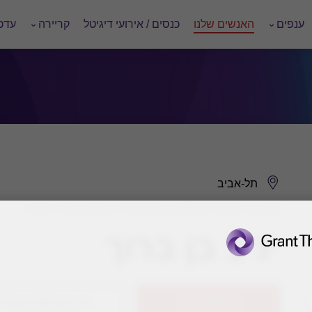
ענפים
האנשים שלנו
כנסים / אירועי דיגיטל
קריירה
עדכו
תל-אביב
שותף, מנהל מחלקה מקצועית, פאהן קנה ושות'
יניב בן ברוך
03-7106622