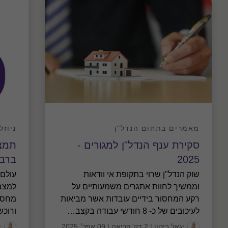
מאמרים בתחום הנדל"ן
ניוזל
סקירת ענף הנדל"ן למגורים -
תמצי
2025
ברבעו
שוק הנדל"ן שרוי בתקופת אי וודאות
עולם 
וממשיך לחוות אתגרים משמעותיים על
למצב 
רקע המחסור בידיים עובדות אשר מביאות
מחסור
לעיכובים של כ- 8 חודשי עבודה בקצב
…
ורוכש
יגאל ביטון
|
2 דק' קריאה
|
09 אפר׳ 2025
י