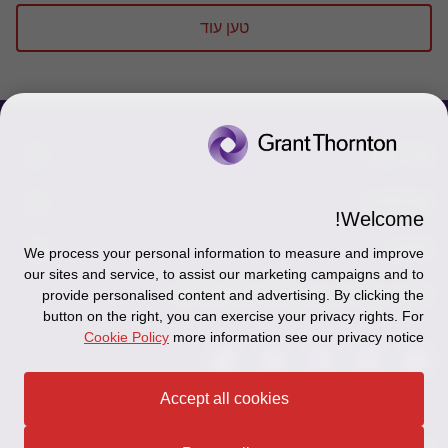
טען עוד
צור קשר
אודותינו
הכר את אנשינו
Welcome!
יצירת קשר וסניפים
תקנון
אודותינו
We process your personal information to measure and improve
our sites and service, to assist our marketing campaigns and to
כניסה לעובדים - דוא"ל
זיכרון והנצחה
מדיניות הפרטיות
עקבו אחרינו ברשתות החברתיות
provide personalised content and advertising. By clicking the
button on the right, you can exercise your privacy rights. For
כניסה לעובדים - דוחות עבודה
Disclaimer
Cookie Policy
more information see our privacy notice
הרשמה לניוזלטרים של פאהן קנה
Ethics Hotline
Accept all cookies
תקנון