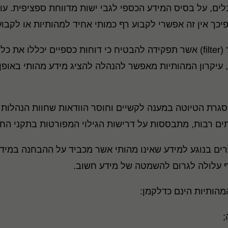
 על בסיס המידע הכספי לגבי ישות מדווחת ספציפית. עוד
יכך אין זה אפשרי לקבוע רף כמותי אחיד למהותיות או לקבו
תפיסת המהותיות משמשת לפיכך, מעין 'מסננת' (filter) אשר תפקידה להבטיח כי ד
 עיקרון המהותיות מאפשר להנהלה להציג מידע מהותי באופן
ות במסגרת הטיוטה במענה לקשיים וחוסר הוודאות שחוות הנהל
תים רבות, מתבססות על דרישות הגילוי המפורטות בתקני החש
תרים בנוגע למידע שאינו מהותי אשר מכביד על ההבחנה במיד
ף עלולה לגרום להשמטה של מידע חשוב.
מהותיות הינם כדלקמן:
;