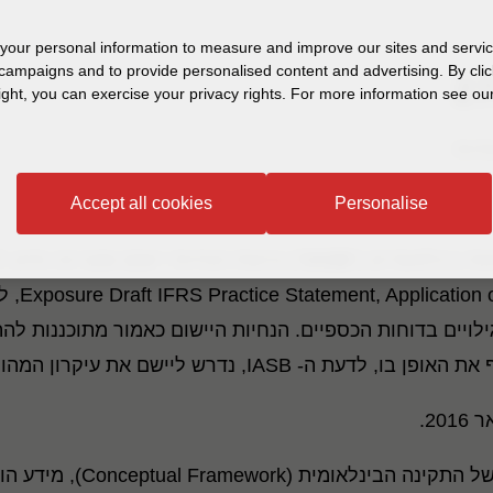
our personal information to measure and improve our sites and service
campaigns and to provide personalised content and advertising. By clic
ight, you can exercise your privacy rights. For more information see our
תיות
Accept all cookies
Personalise
ת בינלאומיים ("
IASB
") טיוטת הנחיות יישום שעניינה סיוע
(Conceptual Framework), מידע הוא