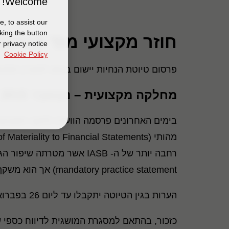
Welcome!
, to assist our
king the button
חוזר מקצועי מס' 27/2015
 privacy notice
Cookie Policy
פרסום טיוטת הנחיות יישום בנוגע לעקרון המהו
מחלקה מקצועית – נובמבר 2015
בימים האחרונים פרסמה הוועדה לתקני חשבונאו
מהותי (Exposure Draft IFRS Practice Statement, Application of Materiality to Financial Statements, להלן – "
mandatory practice statement) אך הוא משקף את האופן בו, לדעת ה- IASB, נדרש ליישם את עיקרון המהותיות בפרקטיקה בהקשר של דוחות כספיים.
הערות בגין הטיוטה יתקבלו עד ליום 26 בפברואר 2016.
כזכור, בהתאם למסגרת המושגית לדיווח כספי של התקינה הבינלאומית 