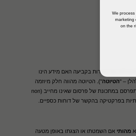
We process y
marketing 
on the r
 להנהלות של חברות בקביעה האם מידע הינו
הטיוטה
"). הטיוטה מהווה חלק מיוזמה
רחבה יותר של ה- IASB אשר מטרתה שיפור הגילויים בדוחות הכספיים. הנחיות היישום כאמור מתוכננות להתפרסם במתכונת של פרסום שאינו מחייב (non
מהותי
אם השמטתו או הצגתו באופן מטעה