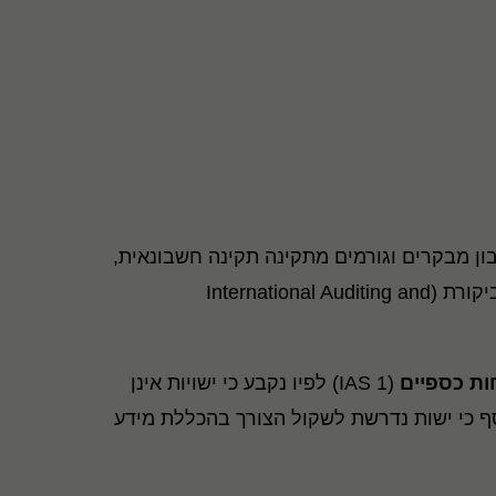
בון מבקרים וגורמים מתקינה תקינה חשבונאית,
במסגרת פיתוח העקרונות שנכללו במסגרת הטיוטה נועץ ה- IASB, בין היתר, בוועדה הבינלאומית לתקינה בביקורת (International Auditing and
ות כספיים
(IAS 1) לפיו נקבע כי ישויות אינן
סף כי ישות נדרשת לשקול הצורך בהכללת מידע