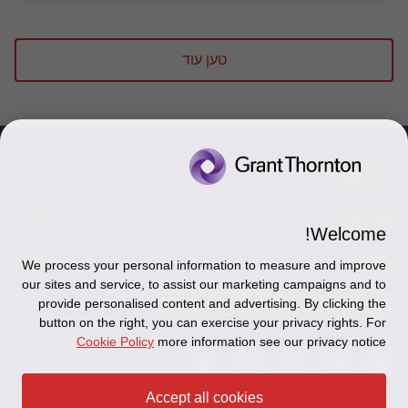
טען עוד
צור קשר
אודותינו
הכר את אנשינו
Welcome!
יצירת קשר וסניפים
תקנון
אודותינו
We process your personal information to measure and improve
our sites and service, to assist our marketing campaigns and to
כניסה לעובדים - דוא"ל
זיכרון והנצחה
מדיניות הפרטיות
עקבו אחרינו ברשתות החברתיות
provide personalised content and advertising. By clicking the
button on the right, you can exercise your privacy rights. For
כניסה לעובדים - דוחות עבודה
Disclaimer
Cookie Policy
more information see our privacy notice
הרשמה לניוזלטרים של פאהן קנה
Ethics Hotline
Accept all cookies