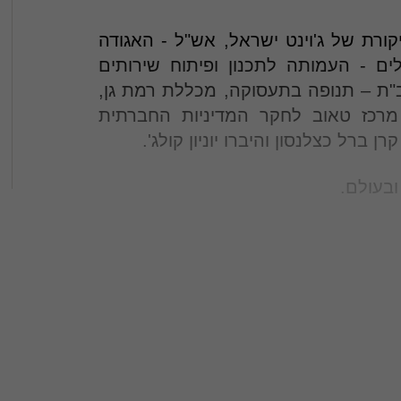
קורת של ג'וינט ישראל, אש"ל - האגודה
לים - העמותה לתכנון ופיתוח שירותים
תב"ת – תנופה בתעסוקה, מכללת רמת גן,
רכז טאוב לחקר המדיניות החברתית
רן ברל כצלנסון והיברו יוניון קולג'.
ובעולם.
בקרב מלכ"רים, מוסדות חינוך ומוסדות השכלה
ת ופרטיות.
, מול משרדי ממשלה.
עמידה בתנאי החוק, קבלת אישור ניהול