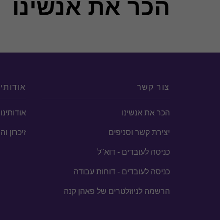
הכר את אנשינו
טיפול בדרישות שלטונות מס הכנסה כגון
השכלה
1999: תואר ראשון במינהל עסקים וחשבונאות, המסלול האקדמי המכללה למנהל.
צור קשר
אודותינ
הכר את אנשינו
אודותינו
יצירת קשר וסניפים
זיכרון ו
כניסה לעובדים - דוא"ל
כניסה לעובדים - דוחות עבודה
הרשמה לניוזלטרים של פאהן קנה