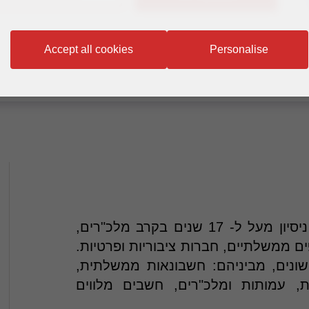
הוספה לאנשי הקשר
Accept all cookies
Personalise
רו"ח איל ברוידה, דירקטור במשרדנו, ולו ניסיון מעל ל- 17 שנים בקרב מלכ"רים,
ים ממשלתיים, חברות ציבוריות ופרטיות.
ונים, מביניהם: חשבונאות ממשלתית,
ת, עמותות ומלכ"רים, חשבים מלווים