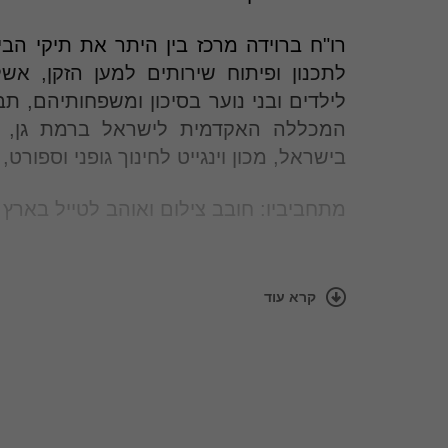
רו"ח ברוידה מרכז בין היתר את תיקי הבי
לתכנון ופיתוח שירותים למען הזקן, אש
לילדים ובני נוער בסיכון ומשפחותיהם, 
המכללה האקדמית לישראל ברמת גן, מ
בישראל, מכון וינגייט לחינוך גופני וספורט, ק
מתחביביו: חובב צילום ואוהב לטייל בארץ 
התמחויות
קרא עוד
ניסיון של 15 שנים בביקורת 
גבוהה, גופים ממשלתיים, חברות ציבוריו
הכנת אישורים לבקשות תמיכה ותקציב
טיפול בדרישות רשם העמותות לעניין 
תקין ועוד.