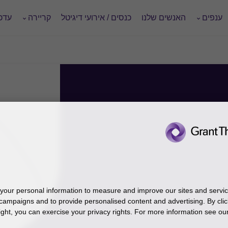
ענפים
האנשים שלנו
כנסים / אירועי דיגיטל
קריירה
עדכו
our personal information to measure and improve our sites and service
campaigns and to provide personalised content and advertising. By clic
ight, you can exercise your privacy rights. For more information see our