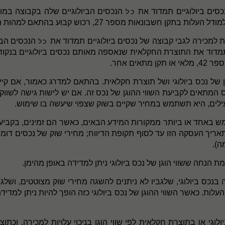
סים ביולוגיים תמדוד את
הנכסים הביולוגיים שלה בקבוצה במו
כל
ות למכירה לגבי קבוצה של נכסים ביולוגיים תמדוד את
הנכסים הבי
כל
ן, תמדוד את התוצרת החקלאית שנאספה מאותם נכסים ביולוגיים בנקודת 
ים אחר.
 של נכס ביולוגי ושל תוצרת חקלאית. בהתאם למדרג כאמור, אם קיים
 המתאים לקביעת השווי ההוגן של נכס זה. אם יש לישות גישה לשווק
פעילים, היא תשתמש במחיר שקיים בשוק שצפוי שיעשה בו שימוש.
ש באחד או ביותר ממקורות המידע הבאים, כאשר הם זמינים, בקביעת 
ריך העסקה הזו עד לסוף תקופת הדיווח; מחירי שוק של נכסים דומים
ה).
ת הנחה ששווי הוגן של נכס ביולוגי ניתן למדידה באופן מהימן.
נכס ביולוגי, שלגביו לא ניתנים להשגה מחירי שוק מצוטטים, ושלגב
עלות. כאשר השווי ההוגן של נכס ביולוגי כזה הופך להיות ניתן למדידה
י או בתוצרת חקלאית לפי שווי הוגן בניכוי עלויות למכירה, וכתוצאה