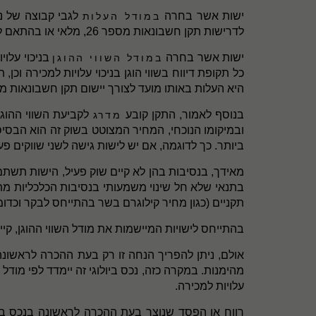
ישות אשר בחרה
לגבי קבוצה של נכ
במודל העלות
לדרישות תקן חשבונאות מספר 26, מלאי או בהתאם למודל העלות בתקן חשבונאות מספר 27, רכוש קבוע בהתאם למהות הנכס הביולוגי.
ישות אשר בחרה
בניכוי עלוי
במודל השווי ההוגן
כל תקופת דיווח בשווי הוגן בניכוי עלויות למכירה וכ
היא העלות באותו מועד לצורך יישום תקן חשבונאות מספר 42, מלאי או תקן מתא
בנוסף לאמור, התקן קובע
לקביעת השווי ההוגן
מדרג
ובמיקומו הנוכחי, המחיר המצוטט בשוק זה הוא הבסיס
ביותר. כך לדוגמה, אם יש לישות גישה לשני שווקים 
מאידך, בנסיבות בהן לא קיים שוק פעיל, הישות תשתמ
בתנאי שלא חל שינוי משמעותי בנסיבות הכלכליות מתא
תקניים (כגון מחיר קילוגרם בשר בהתייחס לבקר וכדומ
בהתייחס לישויות המיישמות את מודל השווי ההוגן, קיימ
אולם, ניתן להפריך הנחה זו רק בעת ההכרה לראשונה ב
מהימנות. במקרה כזה, נכס ביולוגי זה יימדד לפי מודל ה
עלויות למכירה.
רווח או הפסד שנוצר בעת ההכרה לראשונה בנכס ביולוג