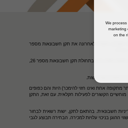
We process y
marketing 
on the r
 העניין), אישרה לאחרונה את תקן חשבונאות מספר
").
IAS
התקן קובע את הטיפול החשבונאי בנכסים ביולוגיים ובתוצרת חקלאית בנקודת האסיף. תוצרת חקלאית לאחר נקודת האסיף מהווה מלאי והיא בתחולת תקן חשבונאות מספר 26,
יולוגיים של הישות.
 מתקופה אחת ואינו חזוי להימכר) היות והם כפופים
 נכסים בלתי מוחשיים הקשורים לפעילות חקלאית. עם זאת, התקן
חירת מדיניות חשבונאית. בהתאם לתקן, ישות רשאית לבחור
 ההוגן בניכוי עלויות למכירה. הבחירה תבוצע לגבי