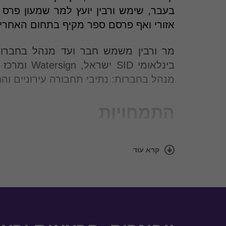
בעבר, שימש ורבין יועץ למר שמעון פרס
אזורי ואף פרסם ספר מקיף בתחום האחרי
מר ורבין משמש חבר ועד מנהל בחברות:
בינלאומי ID
מנהל בחברות: נתיבי תחבורה עירוניים ו
התמחויות
דיווח: ליווי וכתיבת דוחות אחריות 
קרא עוד
(AA10000 ,GRI), ייעוץ לחברות במסגרת דירוג מעלה וביצוע בקרה לדירוג.
בקרה לדו"חות אחריות תאגידית: ביצוע תהליך Assurance, הנדרש
ממשל תאגידי: כתיבת קוד ממשל תאגידי
אתיקה: כתיבת קוד אתי לחברות וב
והדרכות לעובדים וביצוע בקרות.
הכשרת מחלקת אחריות תאגידית בחברה