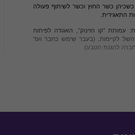
 כשכיהן כשר החוץ וכשר לשיתוף פעולה
ות התאגידית.
 עמותת "קו הזינוק", האגודה לפיתוח
S ישראל, Watersign ומרכז השל לקיימות, (בעבר שימש כחבר ועד
החברה להגנת הטבע)
תאגידית לפי התקנים המתקדמים בעולם
 עבור דו"ח.
 לדירקטוריון החברה.
ניית תכנית הטמעה הכוללת סדנאות
: בניית תכנית עבודה משותפת הנוגעת