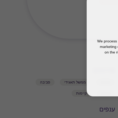
We process y
marketing 
on the r
שירותים
אתיקה
ממשל תאגידי
סביבה
קהילה
קיימות
ענפים