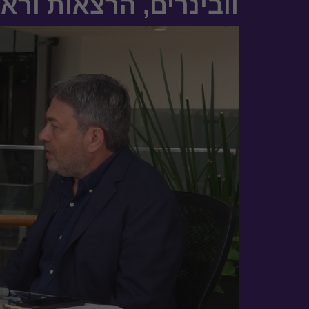
וובינרים, הרצאות וראי
במרכיביו השונים של התחום, ליווי וה
של החברה.
קהילה: פיתוח פרויקט דגל הנוגע בליב
משלב החשיבה ועד ההוצאה לפועל.
סביבה וקיימות: חישוב טביעת רגל פח
חממה במנגנון הוולונטרי, כתיבת מ
התייעלות סביבתית וביצוע הדרכות בנו
השכלה
2000: לימודי תעודה אחריות תאגידית למנהלים, אוניברסיטת קיימברידג'
1998: תכנית המנהיגות הבינלאומית של האו"ם, United Nations University
בניהול אסטרטגי
1996 - 1994: תואר ראשון (B.A) במדעי המדינה, אוניברסיטת תל-אביב