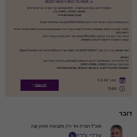
דובר
מנכ"ל חברת גוד ויז'ן מקבוצת פאהן קנה
עברי ורבין