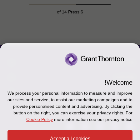
of 14 Press
6
צור קשר
אודותינו
הכר את אנשינו
Welcome!
יצירת קשר וסניפים
תקנון
אודותינו
We process your personal information to measure and improve
our sites and service, to assist our marketing campaigns and to
כניסה לעובדים - דוא"ל
זיכרון והנצחה
מדיניות הפרטיות
עקבו אחרינו ברשתות החברתיות
provide personalised content and advertising. By clicking the
button on the right, you can exercise your privacy rights. For
כניסה לעובדים - דוחות עבודה
Disclaimer
Cookie Policy
more information see our privacy notice
הרשמה לניוזלטרים של פאהן קנה
Ethics Hotline
Accept all cookies