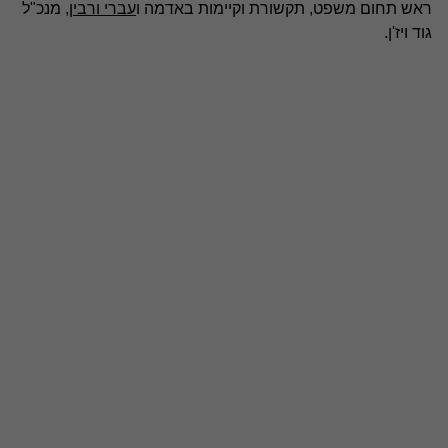
ראש תחום משפט, תקשורת וקיימות באדמה ו
עברי ורבין
, מנכ"ל
גוד ויז'ן.