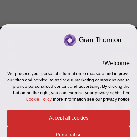
צור קשר
אודותינו
הכר את אנשינו
Welcome!
יצירת קשר וסניפים
תקנון
אודותינו
We process your personal information to measure and improve
our sites and service, to assist our marketing campaigns and to
כניסה לעובדים - דוא"ל
זיכרון והנצחה
מדיניות הפרטיות
עקבו אחרינו ברשתות החברתיות
provide personalised content and advertising. By clicking the
button on the right, you can exercise your privacy rights. For
כניסה לעובדים - דוחות עבודה
Disclaimer
Cookie Policy
more information see our privacy notice
הרשמה לניוזלטרים של פאהן קנה
Ethics Hotline
Accept all cookies
תקנון
© 2026 Grant Thornton Israel
Personalise
מפת האתר