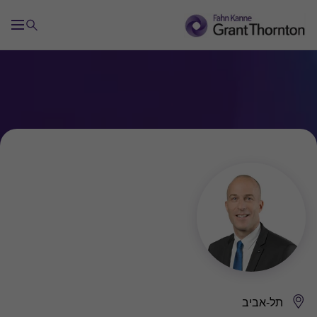
תל-אביב