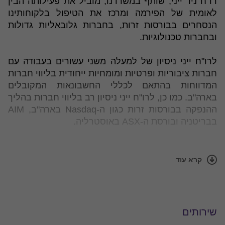
רו"ח ניר ייני, שותף במשרדנו, מוביל את פעילותה הבין
לאומית של הפירמה ומרכז את הטיפול בלקוחותינו
הנסחרים בבורסות זרות, בחברות גלובאליות גדולות
ובחברות טכנולוגיות.
לרו"ח ייני ניסיון של למעלה משני עשורים בעבודה עם
חברות ציבוריות ופרטיות ומומחיות ייחודית בליווי חברות
המדווחות בהתאם לכללי החשבונאות המקובלים
בארה"ב. כמו כן, לרו"ח ייני ניסיון רב בליווי חברות בהליך
ההנפקה בבורסות זרות כגון ה-Nasdaq בארה"ב, AIM
בבריטניה ובורסת ה-ASX באוסטרליה.
רו"ח ייני חבר בלשכות רואי החשבון בישראל ובארה"ב
ובעבר שימש כמתרגל בקורסים שונים בתחום
קרא עוד
החשבונאות.
התמחויות
שירותים