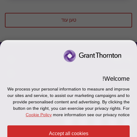
טען עוד
צור קשר
אודותינו
הכר את אנשינו
Welcome!
יצירת קשר וסניפים
תקנון
אודותינו
We process your personal information to measure and improve
our sites and service, to assist our marketing campaigns and to
כניסה לעובדים - דוא"ל
זיכרון והנצחה
מדיניות הפרטיות
עקבו אחרינו ברשתות החברתיות
provide personalised content and advertising. By clicking the
button on the right, you can exercise your privacy rights. For
כניסה לעובדים - דוחות עבודה
Disclaimer
Cookie Policy
more information see our privacy notice
הרשמה לניוזלטרים של פאהן קנה
Ethics Hotline
Accept all cookies