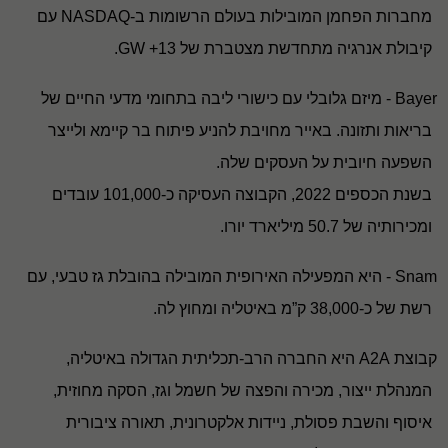
מחברות הפחמן המובילות בעולם הרשומות ב
-NASDAQ
עם
קיבולת אנרגיה מתחדשת מצטברת של 13
+ GW.
Bayer
- מיזם גלובלי עם כישורי ליבה בתחומי מדעי החיים של
בריאות ותזונה. באייר מחויבת להניע פיתוח בר קיימא ולייצר
השפעה חיובית על העסקים שלה
.
בשנת הכספים 2022, הקבוצה העסיקה כ-101,000 עובדים
ומכירותיה של 50.7 מיליארד יורו
.
Snam
- היא המפעילה האירופית המובילה בהובלת גז טבעי, עם
רשת של כ-38,000 ק”מ באיטליה ומחוץ לה
.
קבוצת
A2A
היא החברה הרב-תכליתית הגדולה באיטליה,
המנהלת ייצור, מכירה והפצה של חשמל וגז, הסקה מחוזית,
איסוף והשבת פסולת, ניידות אלקטרונית, תאורה ציבורית