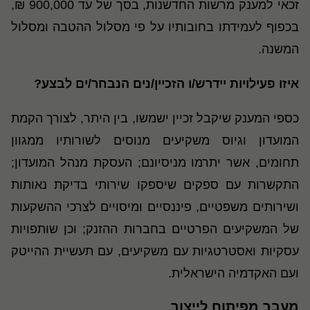
זכאי למענק מרשות החדשנות, בסך של עד 900,000 ₪,
בכפוף לעמידתו בחובותיו על פי מסלול ההטבה ומסלול
המשנה
.
איזו פעילויות יידרש/ו הזכיין/נים הנבחר/ים לבצע
?
כספי המענק שיקבל זכיין ישמשו, בין היתר, לצורך הקמת
המועדון וגיוס משקיעים מנוסים לשורותיו ממגוון
תחומים, אשר יתרמו מניסיונם; העסקת מנהל המועדון;
התקשרות עם ספקים שיספקו שירותי בדיקת נאותות
ושירותים משפטיים, פיננסיים ומיסויים לצרכי ההשקעות
של המשקיעים הפרטיים בחברות ההזנק; וכן שותפויות
עסקיות ואסטרטגיות עם משקיעים, עם תעשיית ההייטק
ועם האקדמיה הישראלית
.
מעבר מפיתוח לייצור