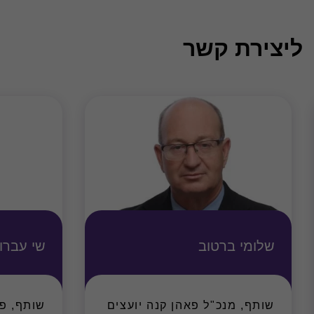
ליצירת קשר
שלומי ברטוב
שי עברון
שותף, מנכ"ל פאהן קנה יועצים
שותף, פא