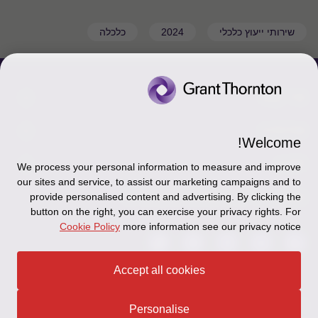
שירותי ייעוץ כלכלי
2024
כלכלה
צור קשר
אודותינו
הכר את אנשינו
Welcome!
יצירת קשר וסניפים
תקנון
אודותינו
We process your personal information to measure and improve
our sites and service, to assist our marketing campaigns and to
כניסה לעובדים - דוא"ל
זיכרון והנצחה
מדיניות הפרטיות
עקבו אחרינו ברשתות החברתיות
provide personalised content and advertising. By clicking the
button on the right, you can exercise your privacy rights. For
כניסה לעובדים - דוחות עבודה
Disclaimer
Cookie Policy
more information see our privacy notice
הרשמה לניוזלטרים של פאהן קנה
Ethics Hotline
Accept all cookies
תקנון
© 2026 Grant Thornton Israel
Personalise
מפת האתר