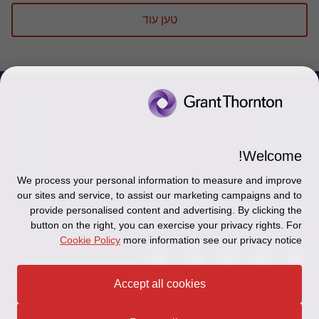
טען עוד
צור קשר
אודותינו
הכר את אנשינו
Welcome!
יצירת קשר וסניפים
תקנון
אודותינו
We process your personal information to measure and improve
our sites and service, to assist our marketing campaigns and to
כניסה לעובדים - דוא"ל
זיכרון והנצחה
מדיניות הפרטיות
עקבו אחרינו ברשתות החברתיות
provide personalised content and advertising. By clicking the
button on the right, you can exercise your privacy rights. For
כניסה לעובדים - דוחות עבודה
Disclaimer
Cookie Policy
more information see our privacy notice
הרשמה לניוזלטרים של פאהן קנה
Ethics Hotline
Accept all cookies
תקנון