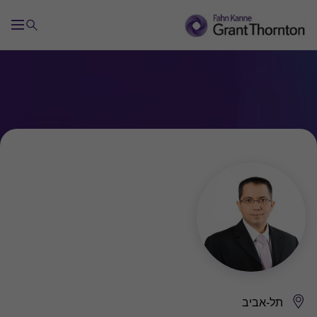
תל-אביב