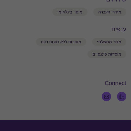
ובדבר מבני התארגנות בחו"ל, לרבות בחינת הסכמי
ההתקשרות וחשיפות ניכוי מס במקור בגין תשלומים
מחירי העברה
מיסוי בינלאומי
לחו"ל.
דיוני שומות וערעורים על צווים של רשות המיסים
ענפים
לבתי המשפט המחוזיים ולבית המשפט העליון.
מגזר ממשלתי
מוסדות ללא כוונות רווח
השכלה
מוסדות פיננסיים
2009: בוגר תואר שני במשפטים (LLM) בי"ס למשפטים
ע"ש בנג'מין קרדוזו, ניו יורק, ארה"ב
Connect
2002: בוגר תואר שני במשפטים (EMLE), אוניברסיטת
ארסמוס, אמסטרדם, הולנד
בוגר תואר ראשון במשפטים (LLB), אוניברסיטת
חיפה
בוגר תואר ראשון בכלכלה במסלול המשותף עם