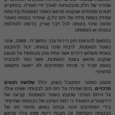
שחרור של חלק מהבטוחות לאורך חיי האג"ח, בהתקיים
תנאים מסוימים שנקבעו מראש בשטר הנאמנות (כדוגמת
עמידה באמת מידה של יחס LTV). שחרור בטוחה כאמור
מהווה שינוי בטוחה לכל דבר ועניין, בדומה להחלפת
בטוחה או הוספתה.
בהתאם להוראות חוק ניירות ערך, התשכ"ח - 1968, שינוי
בשטר הנאמנות, לרבות שינוי בטוחה, יכול להתבצע
באחת משלוש דרכים אשר אחת מהן מבוססת על מנגנון
שנקבע מראש בשטר הנאמנות, אשר נועד להבטיח
באופן סביר כי זכויות המחזיקים לא ייפגעו כתוצאה
מהשינוי.
מנגנון כאמור, המקובל בשוק, כולל
שלושה תנאים
מרכזיים
, בהם שמירה על יחס חוב לבטוחה שאינו עולה
על היחס המרבי שנקבע בשטר הנאמנות; קביעה של
דירקטוריון התאגיד כי רמת הסיכון של הבטוחה שתיוותר
בידי המחזיקים אינה גבוהה באופן מהותי מזו של
הבטוחה הקודמת; וכן חובות דיווח ומתן גילוי מראש