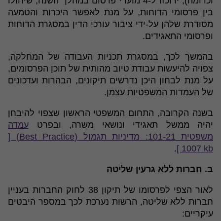
וכדומה), ירוכזו ל-4 מועדי פרסום במהלך השנה, שיחולו
בין פרסומי הדוחות, על מנת לאפשר היכרות והטמעה
מסודרת שלהן על-ידי ציבור עורכי הדין במסגרת הדוחות
ופרסומי התאגידים.
בהמשך לכך, במסגרת תכניות העבודה של המחלקה,
צפויה להיעשות עבודת טיוב מהותית של תוכן הפרסומים,
על מנת לבחון היכן נדרשים תיקונים, הבהרות ועדכונים
של העמדות המשפטיות עצמן.
בשנה הקרובה, התחום המשפטי הראשון שצפוי להיבחן
יהיה ממשל תאגידי ונושאי משרה, ובפרט
עמדה
משפטית 101-21: מדיניות תגמול (Best Practice) [
.
1007 kb ]
ב. חברות ללא גרעין שליטה
לאור הצפי לפרסומו של תיקון 38 לחוק החברות בעניין
חברות ללא שליטה, הרשות נערכת לכך במספר היבטים
עיקריים: