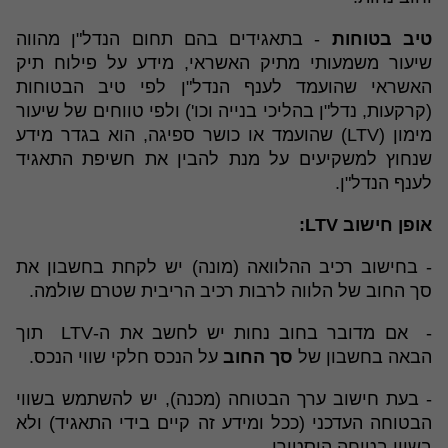
טיב בטוחות
- בתאגידים בהם תחום הנדל"ן מהווה
שיעור משמעותי מתיק האשראי, מידע על פילוח תיק
האשראי שהועמד לענף הנדל"ן לפי טיב הבטוחות
(קרקעות, נדל"ן בהליכי בנייה וכו') ולפי טווחים של שיעור
מימון (LTV) שהועמד או כושר ספיגה, הוא בגדר מידע
שנחוץ למשקיעים על מנת להבין את חשיפת התאגיד
לענף הנדל"ן.
אופן חישוב LTV:
- בחישוב רכיב ההלוואה (מונה) יש לקחת בחשבון את
סך החוב של הלווה לרבות רכיב הריבית שטרם שולמה.
- אם מדובר בחוב נחות יש לחשב את ה-LTV תוך
הבאה בחשבון של
סך החוב
על הנכס חלקי שווי הנכס.
- בעת חישוב ערך הבטוחה (מכנה), יש להשתמש בשווי
הבטוחה העדכני (ככל ומידע זה קיים בידי התאגיד) ולא
בשווי בטוחה היסטורי.