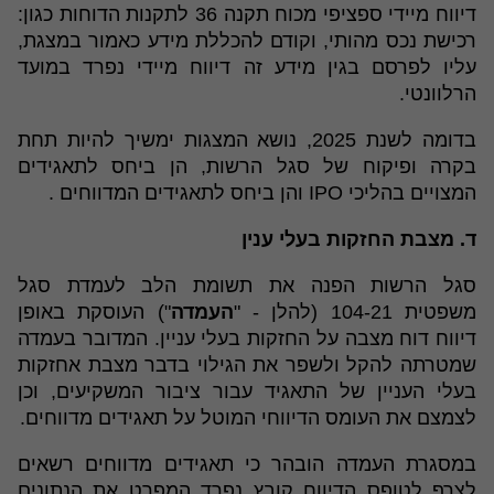
דיווח מיידי ספציפי מכוח תקנה 36 לתקנות הדוחות כגון:
רכישת נכס מהותי, וקודם להכללת מידע כאמור במצגת,
עליו לפרסם בגין מידע זה דיווח מיידי נפרד במועד
הרלוונטי.
בדומה לשנת 2025, נושא המצגות ימשיך להיות תחת
בקרה ופיקוח של סגל הרשות, הן ביחס לתאגידים
המצויים בהליכי IPO והן ביחס לתאגידים המדווחים .
ד. מצבת החזקות בעלי ענין
סגל הרשות הפנה את תשומת הלב לעמדת סגל
משפטית 104-21 (להלן - "
העמדה
") העוסקת באופן
דיווח דוח מצבה על החזקות בעלי עניין. המדובר בעמדה
שמטרתה להקל ולשפר את הגילוי בדבר מצבת אחזקות
בעלי העניין של התאגיד עבור ציבור המשקיעים, וכן
לצמצם את העומס הדיווחי המוטל על תאגידים מדווחים.
במסגרת העמדה הובהר כי תאגידים מדווחים רשאים
לצרף לטופס הדיווח קובץ נפרד המפרט את הנתונים