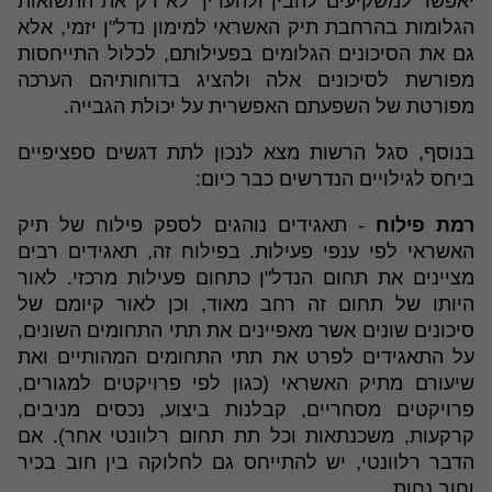
יאפשר למשקיעים להבין ולהעריך לא רק את התשואות
הגלומות בהרחבת תיק האשראי למימון נדל"ן יזמי, אלא
גם את הסיכונים הגלומים בפעילותם, לכלול התייחסות
מפורשת לסיכונים אלה ולהציג בדוחותיהם הערכה
מפורטת של השפעתם האפשרית על יכולת הגבייה.
בנוסף, סגל הרשות מצא לנכון לתת דגשים ספציפיים
ביחס לגילויים הנדרשים כבר כיום:
רמת פילוח
- תאגידים נוהגים לספק פילוח של תיק
האשראי לפי ענפי פעילות. בפילוח זה, תאגידים רבים
מציינים את תחום הנדל"ן כתחום פעילות מרכזי. לאור
היותו של תחום זה רחב מאוד, וכן לאור קיומם של
סיכונים שונים אשר מאפיינים את תתי התחומים השונים,
על התאגידים לפרט את תתי התחומים המהותיים ואת
שיעורם מתיק האשראי (כגון לפי פרויקטים למגורים,
פרויקטים מסחריים, קבלנות ביצוע, נכסים מניבים,
קרקעות, משכנתאות וכל תת תחום רלוונטי אחר). אם
הדבר רלוונטי, יש להתייחס גם לחלוקה בין חוב בכיר
וחוב נחות.