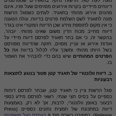
מעת לעת סגל הרשות נתקל בתאגידים שמפרסמים
דיווחים מיידיים בקרות אירועים מסוימים שעל פניו, אינם
מהווים אירוע מהותי בתאגיד. לעתים כשסגל הרשות
פונה לתאגיד לשם השלמת פרטים בדיווח, עולה הטענה
כי אין מקום לתוספת מידע שכן הדיווח המקורי אינו בגדר
דיווח מחייב מכוח הדין משום שאינו מהותי. יובהר,
בהקשר זה, כי אם בחר תאגיד לפרסם דיווח מיידי על
אודות אירוע או עניין מסוים, חזקה שהדיווח מפורסם
בשל היותו מהותי ומשכך עליו לכלול בדיווח את
כל
הפרטים המהותיים
שיש בהם כדי להבהיר את האמור
בו.
ב. דיווח וולונטרי של תאגיד קטן פטור בנוגע לתוצאות
רבעוניות
סגל הרשות ציין כי תאגיד קטן, שבחר לפרסם דוחות
כספיים על בסיס חצי שנתי, רשאי לפרסם מידע כספי
רבעוני באופן וולונטרי, לרבות, אך לא רק, באמצעות
דיווח במתכונת של תמצית נתונים כספיים (Press
Release), כמפורט בשו"ת מס' 9
בעמדת סגל משפטית