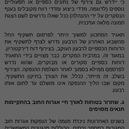
כי יידרש גם צירוף של נתונים כספיים או תפעוליים
נוספים (לדוגמה, מדדי ביצוע ומדדי רווח מקובלים בענף
הנסקרים על ידי ההנהלה) ככל שאלו נדרשים לשם הצגת
תמונה מלאה ועדכנית.
תאגיד המתכוון למשוך היתר לפרסום תשקיף החל
מהשבוע האחרון של הרבעון נדרש לצרף לתשקיף את
הדוחות הכספיים לרבעון העוקב, בצירוף דוח דירקטוריון.
במועד זה, במרבית המקרים, כבר מצויים בידי התאגיד
דוחות כספיים סקורים או מבוקרים, שהוא נדרש
לפרסמם ממילא בסמוך לאחר השלמת ההנפקה. הצירוף
בשלב זה מייתר, ככלל, את הצורך בתיקון התשקיף,
מקום שבו הליך ההנפקה אינו מושלם עד לתום אותו
רבעון.
ג. שחרור בטוחות לאורך חיי אגרות החוב בהתקיימות
תנאים מסוימים
בשנים האחרונות ניכרת מגמה של הנפקות אגרות חוב
המגובות במספר נכסים, הכוללות מנגנונים המאפשרים