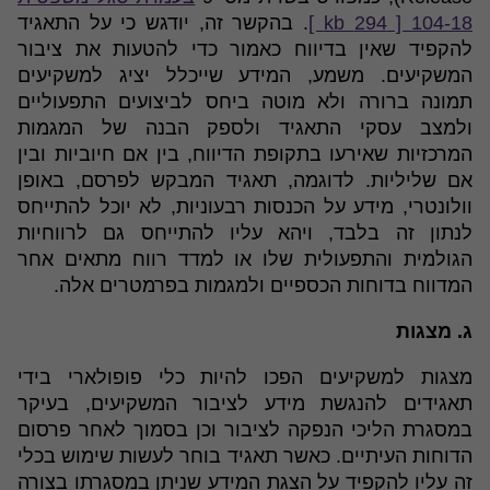
104-18 [ 294 kb ]
. בהקשר זה, יודגש כי על התאגיד
להקפיד שאין בדיווח כאמור כדי להטעות את ציבור
המשקיעים. משמע, המידע שייכלל יציג למשקיעים
תמונה ברורה ולא מוטה ביחס לביצועים התפעוליים
ולמצב עסקי התאגיד ולספק הבנה של המגמות
המרכזיות שאירעו בתקופת הדיווח, בין אם חיוביות ובין
אם שליליות. לדוגמה, תאגיד המבקש לפרסם, באופן
וולונטרי, מידע על הכנסות רבעוניות, לא יוכל להתייחס
לנתון זה בלבד, ויהא עליו להתייחס גם לרווחיות
הגולמית והתפעולית שלו או למדד רווח מתאים אחר
המדווח בדוחות הכספיים ולמגמות בפרמטרים אלה.
ג. מצגות
מצגות למשקיעים הפכו להיות כלי פופולארי בידי
תאגידים להנגשת מידע לציבור המשקיעים, בעיקר
במסגרת הליכי הנפקה לציבור וכן בסמוך לאחר פרסום
הדוחות העיתיים. כאשר תאגיד בוחר לעשות שימוש בכלי
זה עליו להקפיד על הצגת המידע שניתן במסגרתו בצורה