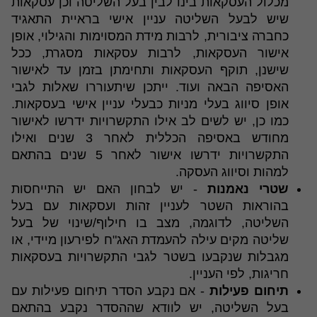
מכלול העסקאות בינו לבין בעל השליטה וכן עסקאות
שיש לבעל השליטה עניין אישי בראיית התאגיד
כחברה ציבורית, לרבות מידת המסוימות והגילוי, אופן
אישור העסקאות, לרבות עסקאות מסגרת, ככל
שישנן, תוקף העסקאות ותחימתן בזמן עד לאישור
האסיפה הבאה ועוד. ייתכן שיתעוררו שאלות לגבי
אופן סיווג בעלי מניות כבעלי עניין אישי בעסקאות.
כמו כן, יש לשים לב אילו התקשרויות ידרשו לאישור
מחודש באסיפה הכללית לאחר 3 שנים ואילו
התקשרויות ידרשו אישור לאחר 5 שנים בהתאם
למהות וסיווג העסקה.
שטרי נאמנות
- יש לבחון האם יש התייחסות
בהוראות השטר לעניין זהות ועסקאות עם בעל
השליטה, לדוגמה, מצב בו חילוף/שינוי של בעל
שליטה מקים עילה להעמדת האג"ח לפירעון מיידי, או
מגבלות שנקבעו בשטר לגבי התקשרויות בעסקאות
חריגות, לפי העניין.
תיחום פעילות
- אם נקבע הסדר תיחום פעילות עם
בעל השליטה, יש לוודא שההסדר נקבע בהתאם