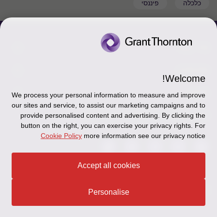
כלכלה
פיננסי
צור קשר
אודותינו
הכר את אנשינו
Welcome!
יצירת קשר וסניפים
תקנון
אודותינו
We process your personal information to measure and improve
our sites and service, to assist our marketing campaigns and to
כניסה לעובדים - דוא"ל
זיכרון והנצחה
מדיניות הפרטיות
עקבו אחרינו ברשתות החברתיות
provide personalised content and advertising. By clicking the
button on the right, you can exercise your privacy rights. For
כניסה לעובדים - דוחות עבודה
Disclaimer
Cookie Policy
more information see our privacy notice
הרשמה לניוזלטרים של פאהן קנה
Ethics Hotline
Accept all cookies
תקנון
© 2026 Grant Thornton Israel
Personalise
מפת האתר
הצהרת נגישות