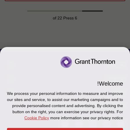
of 22 Press
6
צור קשר
אודותינו
הכר את אנשינו
Welcome!
יצירת קשר וסניפים
תקנון
אודותינו
We process your personal information to measure and improve
our sites and service, to assist our marketing campaigns and to
כניסה לעובדים - דוא"ל
זיכרון והנצחה
מדיניות הפרטיות
עקבו אחרינו ברשתות החברתיות
provide personalised content and advertising. By clicking the
button on the right, you can exercise your privacy rights. For
כניסה לעובדים - דוחות עבודה
Disclaimer
Cookie Policy
more information see our privacy notice
הרשמה לניוזלטרים של פאהן קנה
Ethics Hotline