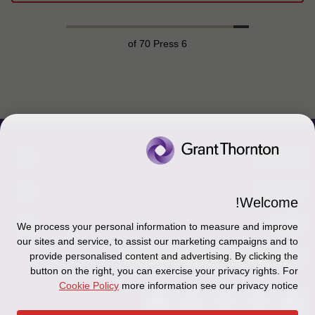
of 70 Press
6
צור קשר
אודותינו
הכר את אנשינו
Welcome!
יצירת קשר וסניפים
תקנון
אודותינו
We process your personal information to measure and improve
our sites and service, to assist our marketing campaigns and to
כניסה לעובדים - דוא"ל
זיכרון והנצחה
מדיניות הפרטיות
עקבו אחרינו ברשתות החברתיות
provide personalised content and advertising. By clicking the
button on the right, you can exercise your privacy rights. For
כניסה לעובדים - דוחות עבודה
Disclaimer
Cookie Policy
more information see our privacy notice
הרשמה לניוזלטרים של פאהן קנה
Ethics Hotline