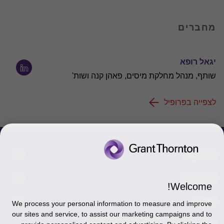
מחברים
יגאל רופא
שותף, מנהל מחלקת מיסים, פאהן קנה ושות'
לצפייה בפרופיל
צור קשר
אודותינו
הכר את אנשינו
Welcome!
יצירת קשר וסניפים
תקנון
אודותינו
We process your personal information to measure and improve
our sites and service, to assist our marketing campaigns and to
כניסה לעובדים - דוא"ל
זיכרון והנצחה