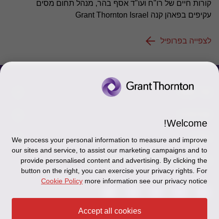
קורות חיים של רו"ח ועו"ד אסף בהר, מנהל תחום מסים
עקיפים בפאהן קנה Grant Thornton Israel
לצפייה בפרופיל
צור קשר
אודותינו
הכר את אנשינו
Welcome!
יצירת קשר וסניפים
תקנון
אודותינו
We process your personal information to measure and improve
our sites and service, to assist our marketing campaigns and to
כניסה לעובדים - דוא"ל
זיכרון והנצחה
provide personalised content and advertising. By clicking the
מדיניות הפרטיות
עקבו אחרינו ברשתות החברתיות
button on the right, you can exercise your privacy rights. For
כניסה לעובדים - דוחות עבודה
Disclaimer
Cookie Policy
more information see our privacy notice
הרשמה לניוזלטרים של פאהן קנה
Ethics Hotline
Accept all cookies