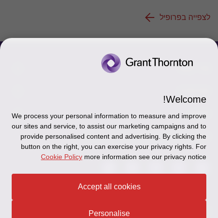
לצפייה בפרופיל
צור קשר
אודותינו
הכר את אנשינו
Welcome!
יצירת קשר וסניפים
תקנון
אודותינו
We process your personal information to measure and improve
our sites and service, to assist our marketing campaigns and to
כניסה לעובדים - דוא"ל
זיכרון והנצחה
provide personalised content and advertising. By clicking the
מדיניות הפרטיות
עקבו אחרינו ברשתות החברתיות
button on the right, you can exercise your privacy rights. For
כניסה לעובדים - דוחות עבודה
Disclaimer
Cookie Policy
more information see our privacy notice
הרשמה לניוזלטרים של פאהן קנה
Ethics Hotline
Accept all cookies
תקנון
© 2026 Grant Thornton Israel
Personalise
מפת האתר