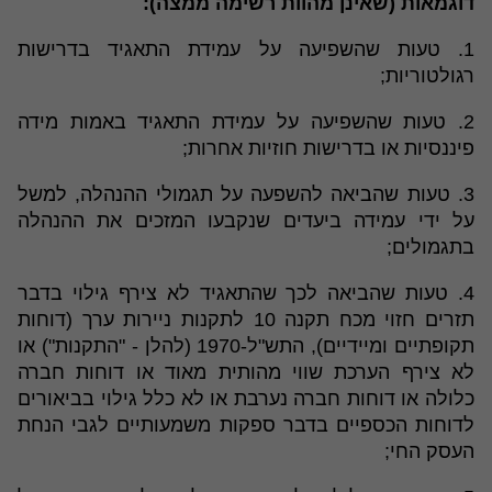
דוגמאות (שאינן מהוות רשימה ממצה):
1. טעות שהשפיעה על עמידת התאגיד בדרישות
רגולטוריות;
2. טעות שהשפיעה על עמידת התאגיד באמות מידה
פיננסיות או בדרישות חוזיות אחרות;
3. טעות שהביאה להשפעה על תגמולי ההנהלה, למשל
על ידי עמידה ביעדים שנקבעו המזכים את ההנהלה
בתגמולים;
4. טעות שהביאה לכך שהתאגיד לא צירף גילוי בדבר
תזרים חזוי מכח תקנה 10 לתקנות ניירות ערך (דוחות
תקופתיים ומיידיים), התש"ל-1970 (להלן - "התקנות") או
לא צירף הערכת שווי מהותית מאוד או דוחות חברה
כלולה או דוחות חברה נערבת או לא כלל גילוי בביאורים
לדוחות הכספיים בדבר ספקות משמעותיים לגבי הנחת
העסק החי;