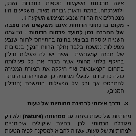
אינה מתכננת השקעות נוספות בחברות הזנק,
ולהערכתה, ברמת ודאות גבוהה מאוד, משקיעים היו
מנטרלים את הרווח שנבע ממימוש השקעה זו.
מקום בו נתוני הדוחות אינם משקפים את מצבה
של החברה נכון למועד פרסום הדוחות
- הדוגמה
השנייה עוסקת בביצוע בחינה בהתייחס לרווח שנבע
מפעילות נמשכת בלבד (חלף הרווח הנקי) בנסיבות
של חברה קמעונאית אשר יש לה פעילות נדל"ן
בהיקף בלתי מהותי אשר מכרה את כל פעילותה
בתחום הקמעונאות ואף חילקה את תמורת המכירה
כולה כדיבידנד לבעלי מניותיה כך ששווי החברה נותר
להתבסס אך ורק על הפעילות הנמשכת (הנדל"ן
המניב).
3. נדבך איכותי לבחינת מהותיות של טעות
מהותיות של טעות נגזרת גם
ממהותה (nature)
ולא רק
מגודלה הכמותי. לכן, בחינת שיקולים איכותניים
למהותיות של טעות, עשויה להביא למסקנה לפיה הטעות