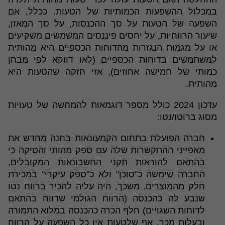
במכלול ההשפעות הכמותיות של הטעות. ככלל, אם
השפעה של הטעות על סך ההכנסות, על סך המאזן,
שיעור הרווחיות, על יחסים פיננסים המשמשים משקיעים
או על מגמות הנגזרות מהדוחות הכספיים היא מהותית
למשתמשים בדוחות הכספיים (לאו דווקא לפי מבחן
כמותי של חמישה אחוזים), אזי חזקה שהטעות היא
מהותית.
עדכון 2024 כולל מספר דוגמאות להמחשה של טעויות
מסוג ברוטו/נטו:
חברה הפועלת בתחום הקמעונאות בחנה מחדש את
מאפייני ההתקשרות שלה עם ספק מהותי והסיקה כי
בהתאם להוראות תקני החשבונאות המקובלים,
החברה שימשה כ"סוכן" ולא כ"ספק עיקרי" במכירת
חלק מהמוצרים. משכך, היה עליה להכיר ברווח נטו
שנבע לה כהכנסה (הרווח הגולמי שדווח בהתאם
לדוחות השגויים) חלף הכרה כהכנסה במלוא התמורה
ובעלות מכר. אף שלטעות אין כל השפעה על הרווח