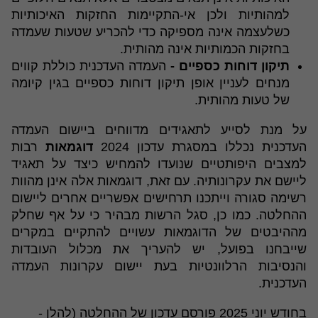
למהותיות ולכן אי-התקיימות החזקות האיכותיות
כשלעצמה אינה מספיקה כדי להכריע שטעות שעמדה
בחזקות הכמותיות אינה מהותית.
תיקון דוחות כספיים -
העמדה העדכנית כוללת קווים
מנחים לעניין אופן תיקון דוחות כספיים בגין קיומה
של טעות מהותית.
על מנת לסייע לתאגידים מדווחים ביישום העמדה
העדכנית נכללו במסגרת עדכון 2024
דוגמאות
רבות
למצבים היפותטיים שנועדו להמחיש כיצד על תאגיד
ליישם את עקרונותיה. עם זאת, דוגמאות אלה אינן מהוות
רשימה סגורה וייתכנו תרחישים אפשריים אחרים ליישום
ההחלטה. כמו כן, סגל הרשות מבהיר כי על אף שחלק
מההיבטים של הדוגמאות עשויים להתקיים במקרים
שייבחנו בפועל, יש להעריך את מכלול העובדות
והנסיבות הרלוונטיות בעת יישום עקרונות העמדה
העדכנית.
בחודש יוני 2025 פורסם עדכון של ההחלטה (להלן -