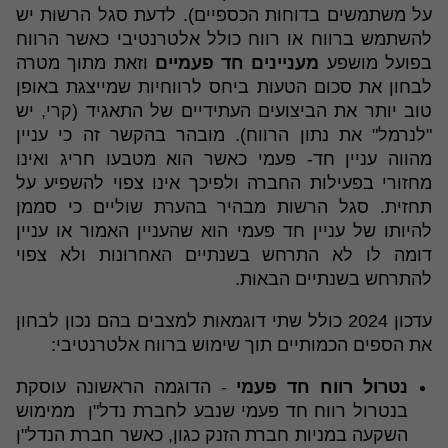
על משתמשים בדוחות הכספיים). לדעת סגל הרשות יש
להשתמש ברווח או רווח כולל אלטרנטיבי כאשר הרווח
בפועל מושפע
מעניינים חד פעמיים
וזאת מתוך מטרה
לבחון את סכום הטעות ביחס לרווחיות שמייצגת באופן
טוב יותר את הביצועים העתידיים של התאגיד (קרי, יש
"לנרמל" את נתון הרווח). מובהר בהקשר זה כי עניין
מהווה עניין חד- פעמי כאשר הוא מטבעו חריג ואינו
מחזורי בפעילות החברה ולפיכך אינו צפוי להשפיע על
תחזית. סגל הרשות מבהיר בהערת שוליים כי סממן
להיותו של עניין חד פעמי הוא שהעניין האמור או עניין
דומה לו לא התרחש בשנתיים האחרונות ולא צפוי
להתרחש בשנתיים הבאות.
עדכון 2024 כולל שתי דוגמאות למצבים בהם נכון לבחון
את הספים הכמותיים תוך שימוש ברווח אלטרנטיבי:
נטרול רווח חד פעמי
- הדוגמה הראשונה עוסקת
בנטרול רווח חד פעמי שנבע לחברת נדל"ן ממימוש
השקעה במניות חברת הזנק כגון, כאשר חברת הנדל"ן