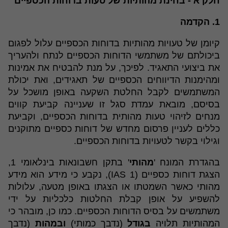
חלק א - בחינת מהותיות של טעות בדוחות הכספיים
1. הקדמה
קיומן של טעויות מהותיות בדוחות הכספיים עלול לפגום
ביכולתם של משתמשי הדוחות הכספיים לנתח ולהעריך
את ביצועי התאגיד. לפיכך, על מנת להבטיח את אמינות
ומהימנות הדיווחים הכספיים של תאגידים, ואת יכולת
המשתמשים לקבל החלטת השקעה באופן מושכל על
בסיסם, מובאת עמדת סגל זו שעניינה קביעת קווים
מנחים לזיהוי טעות מהותית בדוחות הכספיים, וקביעת
כללים לעניין פרסום מחדש של דוחות כספיים מתוקנים
וגילוי בקשר לטעויות בדוחות הכספיים.
בהגדרת המונח '
מהותי
' בתקן חשבונאות בינלאומי 1,
הצגת דוחות כספיים (IAS 1), נקבע כי מידע הוא מידע
מהותי כאשר השמטתו או הצגתו באופן מטעה, עלולות
להשפיע על אופן קבלת החלטות כלכליות על ידי
משתמשים על בסיס הדוחות הכספיים. כמו כן, מובהר כי
המהותיות תלויה
בגודל
(נדבך כמותי)
ובמהות
(נדבך