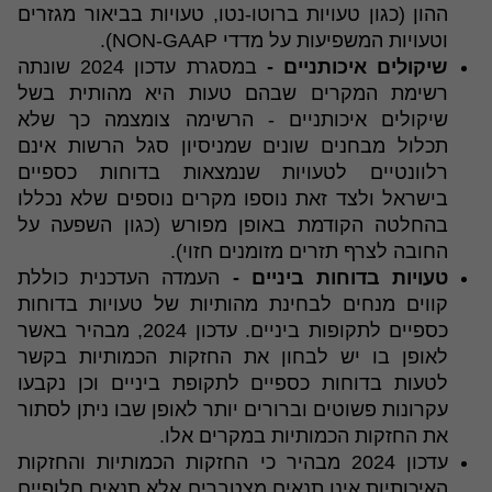
ההון (כגון טעויות ברוטו-נטו, טעויות בביאור מגזרים
וטעויות המשפיעות על מדדי NON-GAAP).
שיקולים איכותניים
-
במסגרת עדכון 2024 שונתה
רשימת המקרים שבהם טעות היא מהותית בשל
שיקולים איכותניים - הרשימה צומצמה כך שלא
תכלול מבחנים שונים שמניסיון סגל הרשות אינם
רלוונטיים לטעויות שנמצאות בדוחות כספיים
בישראל ולצד זאת נוספו מקרים נוספים שלא נכללו
בהחלטה הקודמת באופן מפורש (כגון השפעה על
החובה לצרף תזרים מזומנים חזוי).
טעויות בדוחות ביניים -
העמדה העדכנית כוללת
קווים מנחים לבחינת מהותיות של טעויות בדוחות
כספיים לתקופות ביניים. עדכון 2024, מבהיר באשר
לאופן בו יש לבחון את החזקות הכמותיות בקשר
לטעות בדוחות כספיים לתקופת ביניים וכן נקבעו
עקרונות פשוטים וברורים יותר לאופן שבו ניתן לסתור
את החזקות הכמותיות במקרים אלו.
עדכון 2024 מבהיר כי החזקות הכמותיות והחזקות
האיכותיות אינן תנאים מצטברים אלא תנאים חלופיים