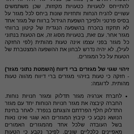
להתייחס לטעויות כטעויות מקזזות, שכן משתמשים
עשויים להניח הנחות ותחזיות שונות ביחס לכל מגזר על
בסיס פרטני ולפיכך השפעת הגידול ברווח של מגזר אחד
לא תתקזז בהכרח בהשפעה הנגדית של קיטון ברווחי
מגזר אחר. עם זאת, בטעויות מסוג זה, אם הטעות בנתוני
כל מגזר בפני עצמו אינה טעות מהותית (לפי החזקה
לעיל), לא יהיה נדרש לבחון את ההשפעה המצטברת של
הטעות על כל המגזרים.
זיהוי שגוי של מגזרים ברי דיווח (השמטת נתוני מגזר)
- חזקה כי טעות בזיהוי מגזרים ברי דיווח מהווה טעות
מהותית. לדוגמה:
לחברת אנרגיה מגזר תדלוק ומגזר חנויות נוחות.
החברה קיבצה את מגזר חנויות הנוחות יחד עם מגזר
התדלוק חלף הפרדתם והצגתם בנפרד. לאחר בחינת
הנושא נקבע כי קיבוץ המגזרים הוא שגוי ואינו נאות
בשל העובדה שלכל אחד מהמגזרים האמורים
מאפיינים כלכליים שונים. לפיכך נקבע כי הטעות