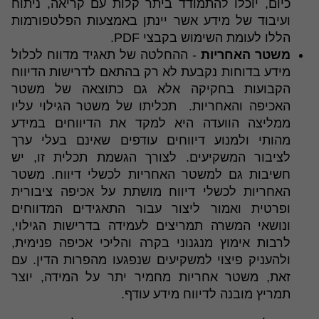
כיום, יוכלו להתמודד ביתר קלות עם קריאה, ניתוח
ועיבוד של מידע אשר יינתן באמצעות הפלטפורמות
הללו לעומת השימוש בקבצי PDF.
משטר האחריות
- ההחלטה של תאגיד מדווח לכלול
מידע בדוחות נקבעת לא רק בהתאם לדרישות הדיווח
הקבועות בחקיקה אלא גם כתוצאה של משטר
האכיפה והאחריות. תכליתו של משטר הגילוי עליו
ממליצה הוועדה היא למקד את הדיווחים במידע
מהותי ולמנוע דיווחים עודפים שאינם בעלי ערך
לציבור המשקיעים. לצורך הגשמת תכלית זו, יש
חשיבות גם למשטר האחריות לכשלי דיווח. משטר
האחריות לכשלי דיווח מושתת על אכיפה ציבורית
ופרטית ואמור ליצור עבור התאגידים המדווחים
ונושאי המשרה תמריצים לעמידה בדרישות הגילוי,
לרבות אימוץ מנגנוני בקרה והליכי אכיפה פנימית,
ולהעניק פיצוי למשקיעים שנפגעו מהפרות הדין. עם
זאת, משטר אחריות מחמיר יתר על המידה, יוצר
תמריץ מובנה לדיווח מידע עודף.