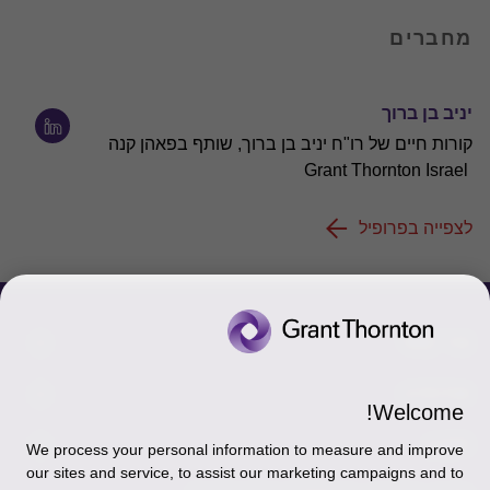
מחברים
יניב בן ברוך
קורות חיים של רו"ח יניב בן ברוך, שותף בפאהן קנה
Grant Thornton Israel
לצפייה בפרופיל
צור קשר
אודותינו
הכר את אנשינו
Welcome!
יצירת קשר וסניפים
תקנון
אודותינו
We process your personal information to measure and improve
our sites and service, to assist our marketing campaigns and to
כניסה לעובדים - דוא"ל
זיכרון והנצחה