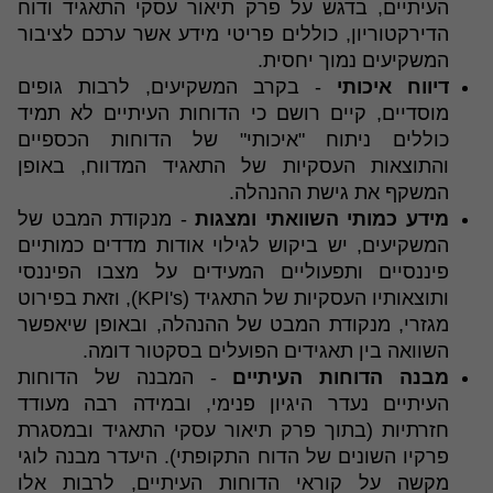
העיתיים, בדגש על פרק תיאור עסקי התאגיד ודוח
הדירקטוריון, כוללים פריטי מידע אשר ערכם לציבור
המשקיעים נמוך יחסית.
דיווח איכותי
- בקרב המשקיעים, לרבות גופים
מוסדיים, קיים רושם כי הדוחות העיתיים לא תמיד
כוללים ניתוח "איכותי" של הדוחות הכספיים
והתוצאות העסקיות של התאגיד המדווח, באופן
המשקף את גישת ההנהלה.
מידע כמותי השוואתי ומצגות
- מנקודת המבט של
המשקיעים, יש ביקוש לגילוי אודות מדדים כמותיים
פיננסיים ותפעוליים המעידים על מצבו הפיננסי
ותוצאותיו העסקיות של התאגיד (KPI's), וזאת בפירוט
מגזרי, מנקודת המבט של ההנהלה, ובאופן שיאפשר
השוואה בין תאגידים הפועלים בסקטור דומה.
מבנה הדוחות העיתיים
- המבנה של הדוחות
העיתיים נעדר היגיון פנימי, ובמידה רבה מעודד
חזרתיות (בתוך פרק תיאור עסקי התאגיד ובמסגרת
פרקיו השונים של הדוח התקופתי). היעדר מבנה לוגי
מקשה על קוראי הדוחות העיתיים, לרבות אלו