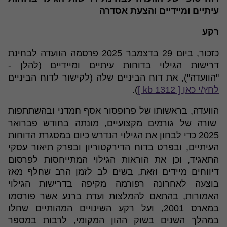
עיתיים ומיידיים והצעת אסדרה
רקע
כזכור, ביום 29 בדצמבר 2025 פרסמה הוועדה לבחינת
דרישות הגילוי בדוחות עיתיים ומיידיים (להלן -
"הוועדה"), את דוח הביניים שלה (לקישור לדוח הביניים
לחץ/י כאן [ 1312 kb ]
).
הוועדה, בראשותו של פרופסור אסף חמדני ובהשתתפות
שורה של גורמים מקצועיים, מונתה בחודש פברואר
2025 כדי לבחון את הגילוי הנדרש כיום במסגרת הדוחות
העיתיים, ובפרט בדוח הדירקטוריון ובפרק תיאור עסקי
התאגיד, וכן את הוראות הגילוי המתייחסות לפרסום
דיווחים מיידים וזאת, בשים לב לזמן הרב שחלף מאז
בוצעה לאחרונה רפורמה מקיפה בדרישות הגילוי
האמורות, בהתאם להמלצות ועדת ברנע אשר פורסמו
במארס 2001, ועל רקע השינויים המהותיים שחלו
במהלך השנים בשוק ההון המקומי, לרבות במספר