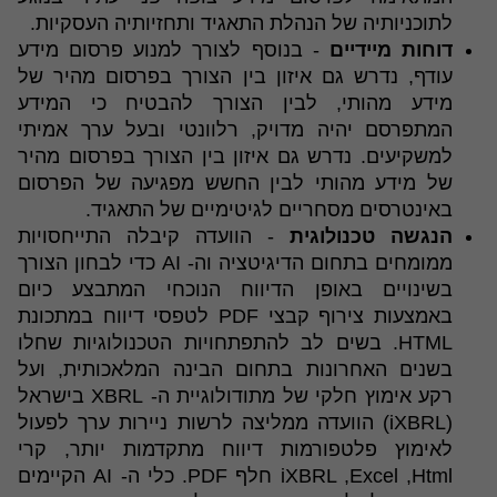
לתוכניותיה של הנהלת התאגיד ותחזיותיה העסקיות.
דוחות מיידיים
- בנוסף לצורך למנוע פרסום מידע
עודף, נדרש גם איזון בין הצורך בפרסום מהיר של
מידע מהותי, לבין הצורך להבטיח כי המידע
המתפרסם יהיה מדויק, רלוונטי ובעל ערך אמיתי
למשקיעים. נדרש גם איזון בין הצורך בפרסום מהיר
של מידע מהותי לבין החשש מפגיעה של הפרסום
באינטרסים מסחריים לגיטימיים של התאגיד.
הנגשה טכנולוגית
- הוועדה קיבלה התייחסויות
ממומחים בתחום הדיגיטציה וה- AI כדי לבחון הצורך
בשינויים באופן הדיווח הנוכחי המתבצע כיום
באמצעות צירוף קבצי PDF לטפסי דיווח במתכונת
HTML. בשים לב להתפתחויות הטכנולוגיות שחלו
בשנים האחרונות בתחום הבינה המלאכותית, ועל
רקע אימוץ חלקי של מתודולוגיית ה- XBRL בישראל
(iXBRL) הוועדה ממליצה לרשות ניירות ערך לפעול
לאימוץ פלטפורמות דיווח מתקדמות יותר, קרי
iXBRL ,Excel ,Html חלף PDF. כלי ה- AI הקיימים