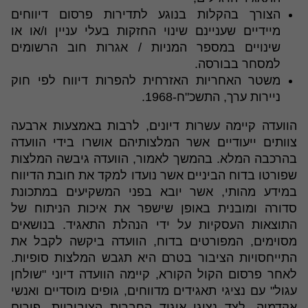
הצורך בהקלות בנוגע לתדירות פרסום דיווחים
מיידיים שעניינם שינוי החזקות בעלי עניין ו/או או
שינויים במספר המניות / אגרות חוב הרשומים
למסחר בבורסה.
משטר האחריות האזרחית להפרות דיווח לפי חוק
ניירות ערך, התשכ"ח-1968.
הוועדה קיימה עשרות דיונים, לרבות באמצעות ארבעה
צוותים ייעודיים אשר המלצותיהם אושרו בידי הוועדה
בהרכבה המלא. בהמשך לאמור, הוועדה גיבשה המלצות
שפורטו בדוח הביניים אשר נועדו למקד את חובת הדיווח
במידע מהותי, אשר יובא בפני המשקיעים במתכונת
סדורה ומובנית באופן שישפר את איכות הניתוח של
התוצאות העסקיות על ידי הנהלת התאגיד. בנושאים
מסוימים, המפורטים בדוח, הוועדה ביקשה לקבל את
התייחסויות הציבור בטרם היא תגבש המלצות סופיות.
לאחר פרסום הקול הקורא, קיימה הוועדה דיוני "שולחן
עגול" עם נציגי תאגידים מדווחים, גופים מוסדיים ואנשי
אקדמיה, לצד נציגי איגוד החברות הציבוריות, פורום