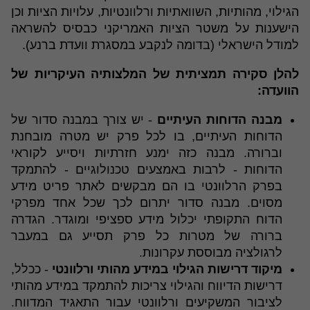
הגילוי, מהותיות, השוואתיות ורלוונטיות, עלויות הציות וכן
הישענות על משטר הציות האמריקני כבסיס להשראה
למודל הישראלי (בדומה לנקבע במסגרת וועדת ברנע).
להלן סקירה תמציתית של המלצותיה העיקריות של
הוועדה:
מבנה הדוחות העיתיים
- יש צורך במבנה סדור של
הדוחות העיתיים, בו לכל פרק יש מטרה מובחנת
וברורה. מבנה כזה ימנע חזרתיות ויסייע לקוראי
הדוחות - לרבות באמצעים טכנולוגיים - להתמקד
בפרק הרלוונטי בו הם מבקשים לאתר פריט מידע
מסוים. מבנה סדור יתרום לכך שכל אחד מפרקי
הדוח התקופתי יכלול מידע ספציפי ומוגדר. הגדרה
ברורה של מטרות כל פרק תסייע גם במעבר
לרגולציה מבוססת עקרונות.
מיקוד דרישות הגילוי במידע מהותי ורלוונטי
- ככלל,
דרישות הדיווח והגילוי צריכות להתמקד במידע מהותי
לציבור המשקיעים ורלוונטי עבור התאגיד המדווח.