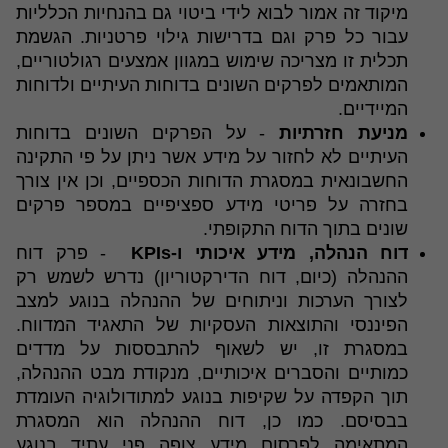
מיקוד זה אמור לבוא לידי ביטוי גם בהנחיות הכלליות
עבור כל פרק וגם בדרישות גילוי פרטניות. הגשמת
תכלית זו מצריכה שימוש במגוון אמצעים רגולטוריים,
המותאמים לפרקים השונים בדוחות העיתיים ולדוחות
המיידיים.
מניעת חזרתיות
- על הפרקים השונים בדוחות
העיתיים לא לחזור על מידע אשר ניתן על פי התקינה
החשבונאית במסגרת הדוחות הכספיים, וכן אין צורך
בחזרה על פריטי מידע ספציפיים במספר פרקים
שונים בתוך הדוח התקופתי.
דוח הנהלה, מידע איכותי ו-KPIs
- פרק דוח
ההנהלה (כיום, דוח הדירקטוריון) נדרש לשמש רק
לצורך הערכות וניתוחים של ההנהלה בנוגע למצב
הפיננסי והתוצאות העסקיות של התאגיד המדווח.
במסגרת זו, יש לשאוף להתבססות על מדדים
כמותיים והסברים איכותיים, מנקודת מבט ההנהלה,
תוך הקפדה על שקיפות בנוגע למתודולוגיה העומדת
בבסיסם. כמו כן, דוח ההנהלה הוא המסגרת
המתאימה לפרסום מידע צופה פני עתיד בנוגע