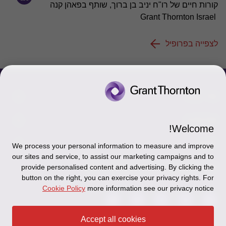
קורות חיים של רו"ח יניב בן ברוך, שותף בפאהן קנה
Grant Thornton Israel
לצפייה בפרופיל
צור קשר
אודותינו
הכר את אנשינו
Welcome!
יצירת קשר וסניפים
תקנון
אודותינו
We process your personal information to measure and improve
our sites and service, to assist our marketing campaigns and to
כניסה לעובדים - דוא"ל
זיכרון והנצחה
מדיניות הפרטיות
עקבו אחרינו ברשתות החברתיות
provide personalised content and advertising. By clicking the
button on the right, you can exercise your privacy rights. For
כניסה לעובדים - דוחות עבודה
Disclaimer
Cookie Policy
more information see our privacy notice
הרשמה לניוזלטרים של פאהן קנה
Ethics Hotline
Accept all cookies