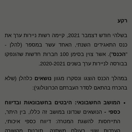
רקע
בשלהי חודש דצמבר 2021, קיימה רשות ניירות ערך את
כנס התאגידים השנתי, האחד עשר במספר (להלן -
"
הכנס
"). אשר צוין בסימן 100 חברות חדשות שהונפקו
בבורסה לניירות ערך בשנים 2020-2021.
במהלך הכנס הוצגו ונסקרו מגוון
נושאים
כלהלן (שלא
בהכרח בהתאם לסדר העברתם הכרונולוגי):
המושב החשבונאי: היבטים בחשבונאות ובדיווח
כספי
-
הנושאים שנדונו במושב זה כללו, בין היתר,
התייחסות להשגת המטרה: דיווח כספי איכותי,
הערכות שווי בעולם משתנה, תובנות מהשורה