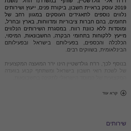
רו"ח אלי גולדשטיין, שותף במשרדנו החל משנת
2019
עוסק בראיית חשבון, ביקורת פנים, ייעוץ ושירותים
נלווים נוספים לתאגידים העוסקים במגוון רחב של
תחומים, בהם חברות ציבוריות ומדווחות, בארץ ובחו"ל,
ומוסדות ללא כוונת רווח. במסגרת השירותים הנלווים
מייעץ ללקוחות בתחומי הבקרה, החשבונאות, המיסוי,
הכלכלה והכספים, בפעילותם בישראל ובפעילותם
הבינלאומית, בשווקים רבים.
בנוסף לכך, רו"ח גולדשטיין הינו יו"ר המועצה המקצועית
של לשכת רואי חשבון בישראל ומשתתף קבוע בוועדה
המקצועית של המוסד הישראלי לתקינה בחשבונאות.
מתחביביו: צילום ושחייה. בעבר היה אלי טייס מסוקים
קרא עוד
בחיל האוויר.
התמחויות
שירותים
ראיית חשבון לתאגידים עיסקיים, ציבוריים ופרטיים,