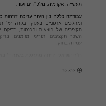
תעשייה, אקדמיה, מלכ״רים ועוד.
עבודתה כללה בין היתר עריכת דו"חות כספ
ומהלכים ארגוניים בעסק, בקרה על תק
תקציבים של הוצאות והכנסות, בדיקת יע
השכר תקציבים ותזרימי מזומנים, בדיק
עמידה בחוק.
רו"ח ישראלי הייתה מתרגלת בשנה ד' בא
רואי חשבון בקורס "ביקורת מתקדמת". וכן 
בחברה גדולה בתחום השילוח הבינלאומי.
קרא עוד
רו"ח ישראלי מנהלת כספים של המשרד
1999. היא מנהלת את צוות הכספים בכ
מול כל שותפי המשרד ומחלקותיו והן מול 