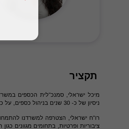
תקציר
מיכל ישראלי, סמנכ"לית הכספים במשרד
ניסיון של כ- 30 שנים בניהול כספים, על כל היבטיו.
ציבוריות ופרטיות, בתחומים מגוונים כגון ה