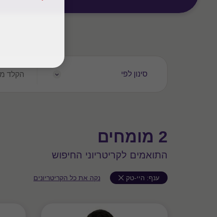
הקלד
סינון לפי
מילת
חיפוש...
2 מומחים
התואמים לקריטריוני החיפוש
ענף:
היי-טק
נקה את כל הקריטריונים