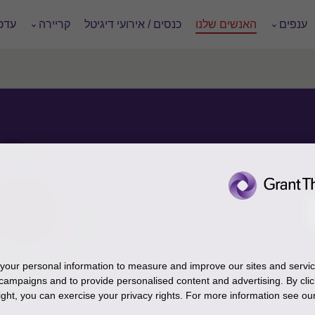
ענפים
האנשים שלנו
כנסים / אירועי דיגיטל
קריירה
עדכו
our personal information to measure and improve our sites and service
campaigns and to provide personalised content and advertising. By clic
ight, you can exercise your privacy rights. For more information see our