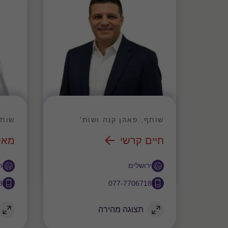
שותף, פאהן קנה ושות'
שותפ
חיים קרשי
מאי
משרד
משר
ירושלים
ת
8
077-7706718
תצוגה מהירה