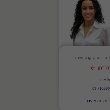
ה, פאהן קנה ושות'
ה דהן
ד
ל-אביב
03-710660
תצוגה מהירה