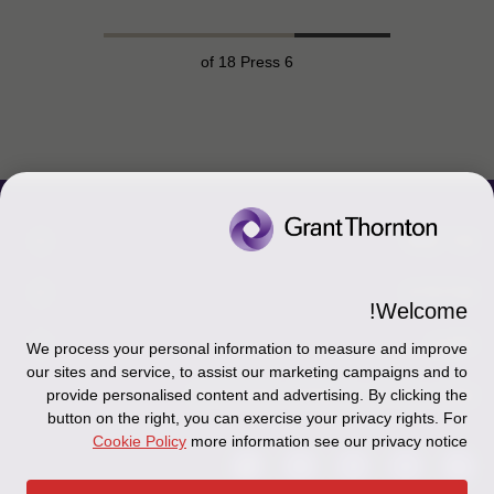
of 18 Press
6
צור קשר
אודותינו
הכר את אנשינו
Welcome!
יצירת קשר וסניפים
תקנון
אודותינו
We process your personal information to measure and improve
our sites and service, to assist our marketing campaigns and to
כניסה לעובדים - דוא"ל
זיכרון והנצחה
מדיניות הפרטיות
עקבו אחרינו ברשתות החברתיות
provide personalised content and advertising. By clicking the
button on the right, you can exercise your privacy rights. For
כניסה לעובדים - דוחות עבודה
Disclaimer
Cookie Policy
more information see our privacy notice
הרשמה לניוזלטרים של פאהן קנה
Ethics Hotline