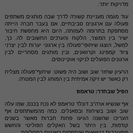
מדויקות יותר.
עוד מגמה מעניינת קשורה לדרך שבה מותגים משתפים
פעולה עם ארגונים סביבתיים. אם בעבר חברה הייתה
מסתפקת בתרומה לעמותה, היום היא מחפשת חיבור
ישיר בין המוצר, הלקוח והערכים החשובים לה. כך,
למשל, הוצגו שיתופי־פעולה בין ארגוני יערות לבין יצרני
ציוד קמפינג וקרוואנים, ובין מותגים מסחריים לבין
ארגונים הפועלים לניקוי אוקיינוסים.
הרעיון שחזר שוב ושוב היה פשוט: שיתוף־פעולה מצליח
רק כאשר יש זיקה אמיתית בין המותג לבין המטרה.
הפיל שבחדר: טראמפ
אף שנשיא ארה"ב דונלד טראמפ לא נכח בכנס, שמו עלה
שוב ושוב בשיחות ובפאנלים. כמה מהמשתתפים אף
העריכו שהשנה הגיעו פחות חברות מאשר בשנים
קודמות, בין היתר בשל האקלים הפוליטי והחשש
ממעורבות בנושאים שנתפסים כשנויים במחלוקת.