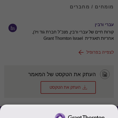
מומחים / מחברים
עברי ורבין
קורות חיים של עברי ורבין, מנכ"ל חברת גוד ויז'ן,
אחריות תאגידית Grant Thornton Israel
לצפייה בפרופיל
העתק את הטקסט של המאמר
העתק את הטקסט