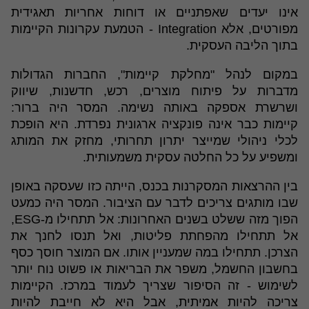
אינו יעדים שאפתניים או דוחות אחריות תאגידית
מפורטים, אלא Integration - הטמעת עקרונות הקיימות
בתוך הליבה העסקית.
במקום לנהל "מחלקת קיימות", החברות הגדולות
מדברות על פיתוח מוצרים, רכש, חדשנות, שיווק
ושרשרת אספקה באותה נשימה. המסר היה ברור:
קיימות כבר אינה פונקציה ארגונית נפרדת. היא הופכת
לכלי ניהולי שמייצר יתרון תחרותי, מחזק את המותג
ומשפיע על כל החלטה עסקית משמעותית.
בין ההרצאות המסקרנות בכנס, הייתה כזו שעסקה באופן
שבו מותגים צריכים לדבר עם הציבור. המסר היה כמעט
הפוך מזה ששלט בשנים האחרונות: אל תתחילו מ-ESG,
אל תתחילו מהפחתת פליטות, ואל תנסו לחנך את
הצרכן. תתחילו במה שמעניין אותו. אם המוצר חוסך כסף
בחשבון החשמל, משפר את הבריאות או פשוט נוח יותר
לשימוש - זה הסיפור שצריך לעמוד במרכז. הקיימות
צריכה להיות אמיתית, אבל היא לא חייבת להיות