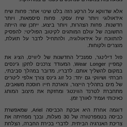
אלא שדווקא על הרקע הזה בלט שינוי אחר: פחות שיח
אידאולוגי ויותר שיח עסקי. פחות סיסמאות, ויותר
חדשנות. פחות הצהרות, ויותר ביצוע. ייתכן שזו הייתה
התשובה של עולם המותגים לקיטוב הפוליטי: להפסיק
להתווכח על אידאולוגיה, ולהתחיל לדבר על תועלת,
מוצרים ולקוחות.
פול דילינגר, סמנכ"ל החדשנות של ליווי'ס, הציג את
קמפיין Wear Longer, המעודד צרכנים לתקן ג'ינסים
במקום להשליך אותם. לדבריו, מדובר במהלך סביבתי,
חברתי ושיווקי גם יחד: כל זוג ג'ינס צורך אלפי ליטרים
של מים בתהליך הייצור, והארכת חייו חוסכת משאבים,
מתחברת לטרנד הווינטג' ומחזקת את מיצוב המותג
כאיכותי ועמיד לאורך זמן.
דוגמה אחרת היא אבקת הכביסה Ariel, שמאפשרת
כביסה בטמפרטורה של 30 מעלות, ובכך מפחיתה את
צריכת האנרגיה הביתית. לדברי בכירת החברה, הצלחת