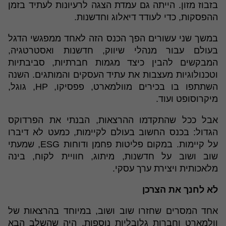
בזבוז מזון. הייתה גם עמדת הצגה לרעיונות לעתיד בזמן
ההפסקות, כדי לעודד דיאלוג וחדשנות.
במשך שני עשורים הפך הכנס הזה לאחד ממפגשי הדגל
בעולם עבור מנהלי שיווק, חדשנות ואסטרטגיה,
המבקשים להבין כיצד מגמות חברתיות, סביבתיות
וטכנולוגיות מעצבות את עתיד העסקים והמותגים. השנה
השתתפו בו בכירים מוולמארט, פפסיקו, HP, גוגל,
מיקרוסופט ועוד.
אבל ככל שהתקדמו ההרצאות, הבנתי את הפרדוקס
הגדול: בכנס החשוב בעולם לקיימות, כמעט לא דיברו
על קיימות. במקום פליטות פחמן ודוחות ESG, שמעתי
שוב ושוב על חדשנות, מיתוג, חוויית לקוח, בינה
מלאכותית ויצירת ערך עסקי.
לא לחנך את הצרכן
אחד המסרים שחזרו שוב ושוב, במיוחד בהרצאות של
וולמארט וחברות גלובליות נוספות, היה שהשלב הבא