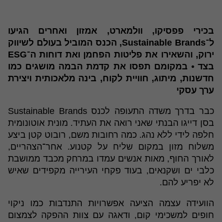
בכירי פפסיקו, וולמארט, אמזון ואחרים הגיעו
ל־Sustainable Brands, הכנס המוביל בעולם לשיווק
ירוק, והשאירו את פליטות הפחמן ואת דוחות ה־ESG
בצד • במקומם תפסו את קדמת הבמה מושגים כמו
חדשנות, מיתוג, חוויית לקוח, בינה מלאכותית ויצירת
ערך עסקי
כבר בדרך משדה התעופה לכנס Sustainable Brands
בסן דייגו הבנתי שאני רואה את העתיד. מונית אוטונומית
חלפה לידי ללא נהג. כמה רחובות משם, רובוט קטן ביצע
משלוח מזון במקום שליח על קטנוע. אחר־הצהריים,
לאורך החוף, מאות אנשים עמדו במרחק מכבד ממושבת
כלבי ים ושקנאים, בעוד פקחי העירייה מקפידים שאיש
לא יפריע להם.
הוועידה עצמה הציעה אפשרויות התנדבות כמו ניקוי
חופים למשכימי קום, ודאגה עם צוות ההפקה לצמצום