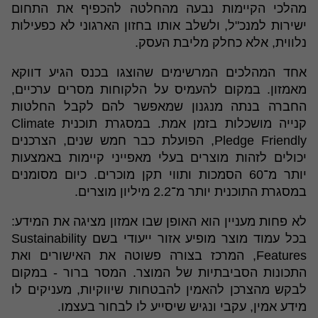
מהלכי הקיימות נבעה מהחלטה להכפיף את התחום
ישירות למנכ"ל, ולשלב אותו בחזון הארגוני לא כפעילות
נלווית, אלא כחלק מליבת העסק.
אחד המהלכים המרשימים שהוצגו בכנס הגיע דווקא
מאמזון. במקום להעמיס על הלקוחות מסרים ערכיים,
החברה בנתה מנגנון שמאפשר להם לקבל החלטות
קנייה מושכלות בזמן אמת. במסגרת תוכנית Climate
Pledge Friendly, הפועלת כבר חמש שנים, הצרכנים
יכולים לזהות מוצרים בעלי מאפייני קיימות באמצעות
יותר מ־60 הסמכות ותווי תקן מוכרים. כיום מסומנים
במסגרת התוכנית יותר מ־2.2 מיליון מוצרים.
לא פחות מעניין הוא האופן שבו אמזון מציגה את המידע:
בכל עמוד מוצר מופיע אזור ייעודי בשם Sustainability
Features, המרכז בצורה פשוטה את האישורים ואת
התכונות הסביבתיות של המוצר. המסר ברור - במקום
לבקש מהצרכן להאמין להבטחות שיווקיות, מעניקים לו
מידע אמין, עקבי ונגיש שיסייע לו לבחור בעצמו.