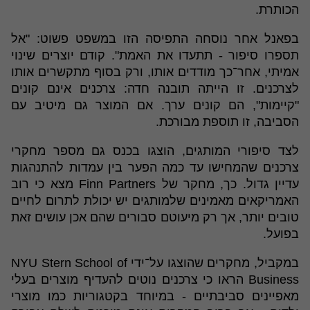
הכותרת.
בפאנל אחר נוסחה התפיסה הזו במשפט פשוט: "אל
תספרו סיפור - תתעדו את האמת". קודם יוצרים שינוי
אמיתי, אחר־כך מודדים אותו, ורק בסוף מתקשרים אותו
לצרכנים. זו הייתה תובנה חדה: צרכנים אינם קונים
"קיימות", הם קונים ערך. אם המוצר גם מיטיב עם
הסביבה, זו תוספת מבורכת.
לצד סיפורי המותגים, הוצגו בכנס גם מספר מחקרי
צרכנים שהמחישו עד כמה הפער בין עמדות להתנהגות
עדיין גדול. כך, מחקר של Finn Partners מצא כי רוב
האמריקאים מאמינים שלמותגים יש יכולת לתרום לחיים
טובים יותר, אך רק מיעוטם סבורים שהם אכן עושים זאת
בפועל.
במקביל, מחקרים שהוצגו על־ידי NYU Stern School of
Business הראו כי צרכנים נוטים להעדיף מוצרים בעלי
מאפיינים סביבתיים - במיוחד בקטגוריות כמו מוצרי