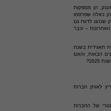
המענק, הן מספקות
 60 החברות המדווחות הן כאלה שפרסמו
החברות הוותיק שנהגו לדווח גם
האחרונות – וכבר
ת תאגידית בשנת
שנים הבאות, והאם
202?
יץ לאותן חברות
יזה הרשות לניירת ערך שהיא מעודדת דיווח ESGוולונטרי של החברות