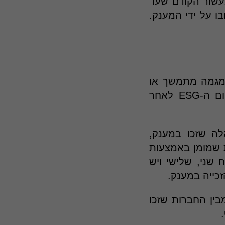
 המדווחות, מממוצע של כ-25 חברות בעשור הקודם שעד
ל להיות מוסבר ברובו על ידי המענק.
 מגמה מתמשך או
שהחברות שזכו במענק ובעקבותיו פרסמו דוח ישובו לאלמוניותן בתחום ה-ESG לאחר
202 היו 16 חברות מבין אלה שזכו במענק,
ת שמומן באמצעות
 שני, שלישי ויש
ים בחשבון גם את הדיווחים מהשנים הקודמות, מגלים ש-20 מבין החברות שזכו