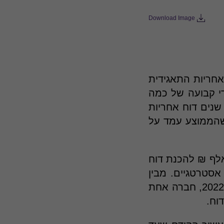
Download Image
inf המרכז את דוחות האחריות התאגידית
ם 2020-2013 הייתה קבוצה די קבועה של כמה
שנים דוח אחריות
שהממוצע עמד על
202 המצב השתנה בעקבות מענק ממשלתי בגובה של עד 100 אלף ₪ להכנת דוח
 של המשרד לעניינים אסטרטגיים. מבין
31 החברות שזכו במענק, 27 פרסמו דוח אחריות תאגידית בשנים 2022-2021, חברה אחת