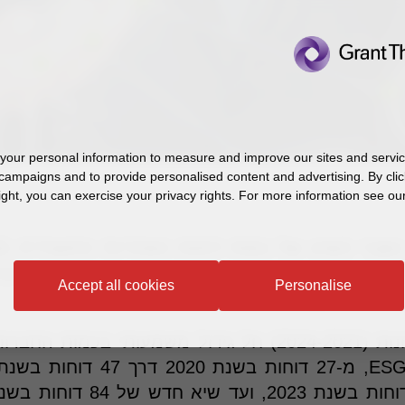
our personal information to measure and improve our sites and service
campaigns and to provide personalised content and advertising. By clic
ight, you can exercise your privacy rights. For more information see our
Accept all cookies
Personalise
אחר פרסום הדוחות.
ב-4 השנים האחרונות (2024-2021) חל גידול משמעותי ב