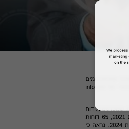
We process y
marketing 
on the r
בשנת 2024 שוב נשבר השיא של כמות דוחות האחריות התאגידית ESG שמתפרסמים
בישראל, זו השנה הרביעית ברציפות. כך עולה מניתוח מאגר המידע הבלעדי של infospot
כמות החברות שמפרסמות דוח
אחריות תאגידית ESG, מ-27 דוחות בשנת 2020 דרך 47 דוחות בשנת 2021, 65 דוחות
בשנת 2022, 76 דוחות בשנת 2023, ועד שיא חדש של 84 דוחות בשנת 2024. נראה כי