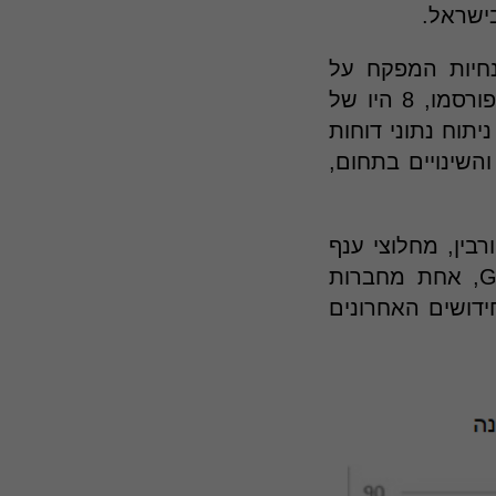
ישראל.
הנחיות המפקח על
הבנקים, יתר 78 הדוחות התפרסמו באופן וולונטרי. מבין 84 הדוחות שפורסמו, 8 היו של
ת תאגידית בשנת 2024. באמצעות ניתוח נתוני דוחות
ן את המגמות והשינויים בתחום,
בין, מחלוצי ענף
ה-ESG בישראל, המייסד והמנכ"ל של חברת גוד ויז'ן GOOD VISION, אחת מחברות
ידושים האחרונים