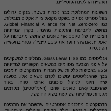
תעשיית הדלקים הפוסיליים.
השפעות המחלוקת כבר ניכרות בשטח. בנקים גדולים
בוול סטריט נסוגים בשקט מקואליציות אקלים מובילות,
כמו Global Financial Alliance for Net Zero-zero,
מחשש לתביעות והתקפות מהימין. בקרן המדיניות
הציבורית של טקסס אף טוענים שהחשש מתביעות על
"אפליית אנרגיה" הופך את ESG ל"מילה גסה" בתעשייה
הפיננסית.
אנליסטים, כמו ISS ו-Glass Lewis, ממליצים למשקיעים
על אופני הצבעה מסוימים בנושאים הקשורים למדיניות
ESG באסיפות כלליות של חברות. הדמוקרטים תומכים
בכך שהאנליסטים ימשיכו לקדם נושאים אלו, בטענה
שזה חיוני לניהול סיכונים ארוכי טווח, בעוד
שהרפובליקאים טוענים שהם (האנליסטים) מקדמים
אג'נדות פוליטיות שפוגעות בשוק החופשי.
הדמוקרטים מתכננים אסטרטגיה שתשמר את התמיכה
הפדרלית ב-ESG, כולל חקיקה ופעולות משפטיות,