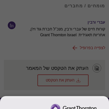
מומחים / מחברים
עברי ורבין
קורות חיים של עברי ורבין, מנכ"ל חברת גוד ויז'ן,
אחריות תאגידית Grant Thornton Israel
לצפייה בפרופיל
העתק את הטקסט של המאמר
העתק את הטקסט