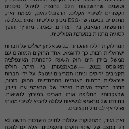
וטוענים שההשקעות הללו נחוצות לניהול סיכונים
הקשורים לשינויי אקלים. הרפובליקאים, לעומת זאת,
מתנגדים בטענה שה-ESG מכוון פוליטית ופוגע בכלכלה
החופשית. המאבק בין הצדדים, כאמור, מחריף והופך
לסוגיה מרכזית במערכת הפוליטית.
המחלוקות הללו וההכרעה בנוגע אליהן ישליכו על חברות
ישראליות רבות. כך לדוגמא, אחד החוקים המזוהים עם
ממשל ביידן הינו חוק ה-RIA להפחתת האינפלציה
מאוגוסט 2022 —.שבאמצעותו, בין היתר, חולקו
תקציבים ירוקים וניתנו תמריצים שנוצלו על ידי חברות
ישראליות בתחום האנרגיה המתחדשת. החוק, כזכור,
הוזכר במרכז העימות היחיד של טראמפ עם ביידן,
שבעקבותיו החליפה אותו האריס במירוץ לנשיאות.
בחירתו של טראמפ לנשיאות עלולה להביא לשינוי מהותי
ואולי אף לביטול תקציבים.
זאת ועוד, המחלוקות עלולות לחייב היערכות חדשה לא
רק במצב של שינוי חוקים ותקציבים, אלא גם לנוכח