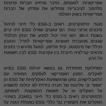
אמריקאיות. לטענתם, הדבר מרתיע חברות פרטיות
מלהפוך לציבוריות ומחליש את עמדתן של חברות
אמריקאיות בשוק העולמי.
מנגד, הדמוקרטים, רואים ב-ESG כלי חיוני לניהול
סיכונים ארוכי טווח. הם טוענים שאילו ESG היה קיים
בשנות ה-90, הוא היה יכול למנוע את הנזק הכלכלי
שנגרם מהעברת תעשיות אמריקאיות לחו"ל. התובע
הכללי של מינסוטה, קית' אליסון, למשל מדגיש כי נתונים
מראים קורלציה חיובית בין עקרונות ESG לבין תשואות
על ההון.
המחלוקת מתחדדת גם בנושא יעילות ESG בסיוע
לאקלים. המכון האמריקאי לעסקים, המזוהה עם
הרפובליקאים, טוען שההשפעות האקלימיות של ESG הן
"אפס" וכי פליטות של חברה בודדת לא יכולות להשפיע
על האקלים או על תשואת ההשקעות. לעומתם,
הדמוקרטים רואים ב-ESG כלי חיוני במאבק בשינויי
האקלים ואת הקמפיין נגד כללי ESG כפעולת הגנה על