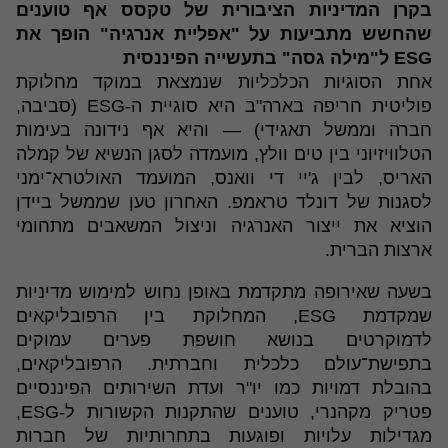
בקרן המדיניות הציבורית של טקסס אף טוענים
שהחשש מתביעות על "אפליית אנרגיה" הופך את
ESG ל"מילה גסה" בתעשייה הפיננסית
אחת הסוגיות הכלכליות שנמצאת במוקד מחלוקת
פוליטית חריפה בארה"ב היא סוגיית ה-ESG (סביבה,
חברה וממשל תאגידי) — והיא אף נידונה בעימות
הטלוויזיוני בין טים וולץ, מועמדה לסגן הנשיא של קמלה
האריס, לבין ג'יי די וואנס, המועמד האולטרא־ימני
לסגנות של דונלד טראמפ. האחרון טען שממשל ביידן
הוציא את ייצור האנרגיה וניצול המשאבים מתחומי
ארצות הברית.
בשעה שאירופה מתקדמת באופן נחוש למימוש מדיניות
שמקדמת ESG, המחלוקת בין הרפובליקאים
לדמוקרטים בנושא חושפת פערים עמוקים
בתפישת־עולם כלכלית וחברתית. הרפובליקאים,
בהובלת דמויות כמו יו"ר ועדת השירותים הפיננסיים
פטריק מקהנרי, טוענים שהתקנות הקשורות ל-ESG,
מגדילות עלויות ופוגעות בתחרותיות של חברות