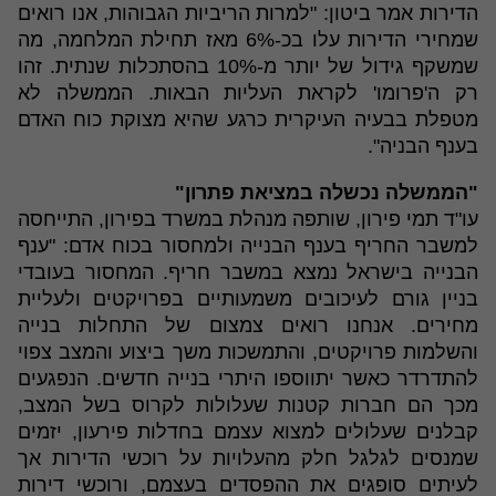
הדירות אמר ביטון: "למרות הריביות הגבוהות, אנו רואים
שמחירי הדירות עלו בכ-6% מאז תחילת המלחמה, מה
שמשקף גידול של יותר מ-10% בהסתכלות שנתית. זהו
רק ה'פרומו' לקראת העליות הבאות. הממשלה לא
מטפלת בבעיה העיקרית כרגע שהיא מצוקת כוח האדם
בענף הבניה".
"הממשלה נכשלה במציאת פתרון"
עו"ד תמי פירון, שותפה מנהלת במשרד בפירון, התייחסה
למשבר החריף בענף הבנייה ולמחסור בכוח אדם: "ענף
הבנייה בישראל נמצא במשבר חריף. המחסור בעובדי
בניין גורם לעיכובים משמעותיים בפרויקטים ולעליית
מחירים. אנחנו רואים צמצום של התחלות בנייה
והשלמות פרויקטים, והתמשכות משך ביצוע והמצב צפוי
להתדרדר כאשר יתווספו היתרי בנייה חדשים. הנפגעים
מכך הם חברות קטנות שעלולות לקרוס בשל המצב,
קבלנים שעלולים למצוא עצמם בחדלות פירעון, יזמים
שמנסים לגלגל חלק מהעלויות על רוכשי הדירות אך
לעיתים סופגים את ההפסדים בעצמם, ורוכשי דירות