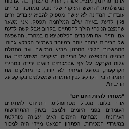
ארנון פרידמן, מנכ"ל אשדר, התייחס לצורך בהתערבות
ממשלתית: "החשש העיקרי שלי נובע ממחסור בידיים
עובדות. המדינה לא עושה מספיק להביא עובדים זרים
ואין לדעת באיזה שלב המלחמה תפסק. אני משער
שהמצב הנוכחי הולך להסתיים בקרוב אבל קשה לדעת
אם יחזירו את העובדים הפלסטינאים במהרה. ההשפעה
של הריבית גבוהה יותר במיוחד כשרכיב הקרקע גבוה.
התמשכות הליכי התכנון מרגע הרכישה ועד התחלת
הבנייה והקפיצה של הריבית מייקרים משמעותית את
עלות הקרקע. על אף שבמכרזים רואים ירידה במחירי
הקרקעות, בפועל המחיר לא יורד, כי מחלקים את
התמורה בין הקרקע לבין התמורה שמשלמים בקרקע על
הריבית".
"מפחיד להיות היום יזם"
אודי בלום, מנכ"ל מטרופוליס, התייחס לאתגרים
העומדים בפני היזמים ולמצב בשוק ההתחדשות
העירונית: "מבחינת היזמים ראינו עצירה מוחלטת
במשרדי המכירות. הפתרון הכמעט מיידי היה למכור