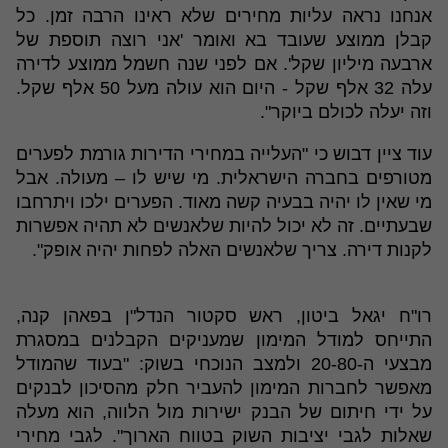
אנחנו נראה עליות מחירים שלא ראינו הרבה זמן. כל
קבלן ממוצע שעובד בא ואומר 'אני רוצה תוספת של
ארבעה מיליון שקל'. אם לפני שנה חשמל ממוצע לדירה
עלה 32 אלף שקל - היום הוא עולה מעל 50 אלף שקל.
וזה יעלה לכולם ביוקר".
עוד ציין דבוש כי "העלייה במחירי הדירות גורמת לפערים
מטורפים בחברה הישראלית. מי שיש לו – מעולה. אבל
מי שאין לו יהיה בבעיה קשה מאוד. הפערים ילכו ויתרחבו
שבעתיים. זה לא יכול להיות שלאנשים לא תהיה אפשרות
לקנות דירה. צריך שלאנשים האלה לפחות יהיה אופק".
רו"ח יגאל ביטון, ראש סקטור הנדל"ן בפאהן קנה,
התייחס למודל המימון שמעניקים הקבלנים במסגרת
מבצעי ה-20-80 ולמצב הנוכחי בשוק: "בעוד שהמודל
מאפשר לחברות המימון להעביר חלק מהסיכון לבנקים
על ידי חיתום של הבנק ישירות מול הלווה, הוא מעלה
שאלות לגבי יציבות השוק בטווח הארוך". לגבי מחירי