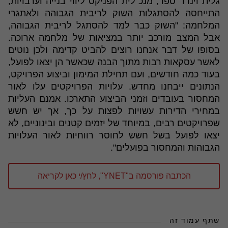
גלית וינדר טפר, מנכ"לית הפניקס ליווי בנייה וערבויות,
התייחסה להסתגלות השוק לריבית הגבוהה ולאתגרי
המלחמה: "השוק כבר למד להסתגל לריבית הגבוהה,
אבל המצב מורכב יותר במציאות של מלחמה ארוכה.
בסופו של דבר אנחנו רוצים להביט קדימה ולכן נוטים
לאשר עסקאות רבות מתוך הבנה שכאשר הן יצאו לפועל,
בעוד כמה חודשים, ועם תחילת המימון וביצוע הפרויקט,
הנתונים ייבחנו מחדש. עלויות הפרויקטים עלו לאור
המחסור בעובדים וזמני הביצוע התארכו. אמנם העליות
במחירי הדירות עשויות לפצות על כך, אך יש חשש
שפרויקטים רבים, במיוחד של יזמים קטנים ובינוניים, לא
יצאו לפועל בשל חשש לחוסר רווחיות לאור העלויות
הגבוהות והמחסור בפועלים".
הכתבה פורסמה ב"YNET", לחץ/י כאן לקריאה
שתף עמוד זה