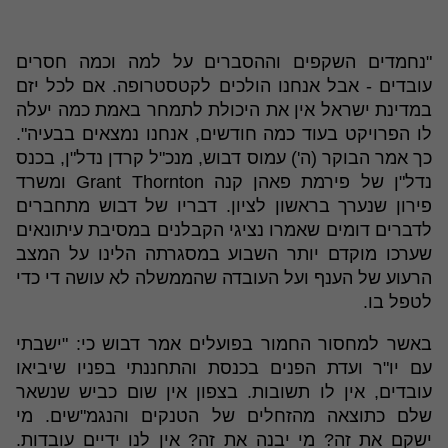
"נחמדים השקפים וההסברים על למה וכמה חסרים
עובדים - אבל אנחנו הולכים לקטסטרופה. אם לכל יזם
במדינת ישראל אין את היכולת לתמחר באמת כמה יעלה
לו הפרויקט בעוד כמה חודשים, אנחנו נמצאים בבעיה".
כך אמר הבוקר (ה') עמוס דבוש, מנכ"ל קרדן נדל"ן, בכנס
נדל"ן של פירמת פאהן קנה Grant Thornton ומשרד
פירון שנערך בראשון לציון. דבריו של דבוש מתחברים
לדברים דומים שאמרו נציגי הקבלנים במסיבת עיתונאים
שערכו מוקדם יותר השבוע במסגרתה הלינו על המצב
הרעוע של הענף ועל העובדה שהממשלה לא עושה די כדי
לטפל בו.
באשר למחסור החמור בפועלים אמר דבוש כי: "ישבתי
עם יו"ר ועדת הפנים בכנסת והתחננתי בפניו שיביאו
עובדים, אין לו תשובות. בצפון אין שום כביש שנשאר
שלם כתוצאה מהזחלים של הטנקים והנגמ"שים. מי
ישקם את זה? מי יבנה את זה? אין לנו ידיים עובדות.