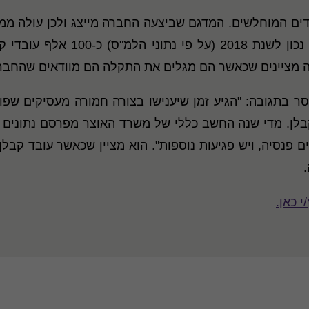
עומדות בחוק. מכיוון שבמדינת ישר
סר בתגובה: "הגיע זמן שיענישו בצורה חמורה מעסיקים שפו
צע במשק, ל- 34% לא משלמים פנסיה, ויש פגיעות נוספות". הוא מציין שכאש
 כאן.