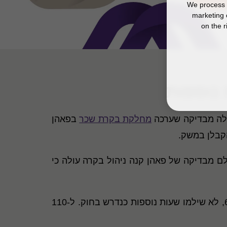
We process y
marketing 
on the r
נוספות
מחלקת בקרת שכר
בפאהן
קבלן במשק.
ר שעות נוספות (125%-150%) על כל שעה נוספת. אולם מבדיקה של פאהן קנה ניהול בקרה עולה כי
בבדיקה נדגמו 200 עובדים מ-43 חברות קבלן העוסקות בניקיון ושמירה. נמצא כי ב-31 מהחברות, שהן 67%, לא שילמו שעות נוספות כנדרש בחוק. ל-110