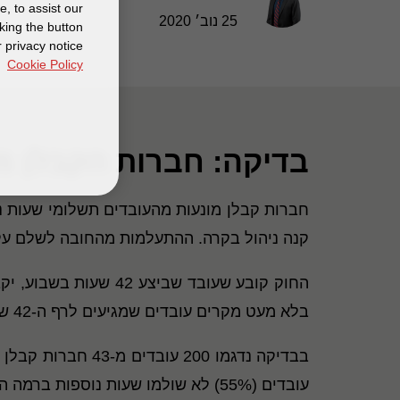
, to assist our
25 נוב׳ 2020
king the button
 privacy notice
Cookie Policy
בדיקה: חברות הקבלן מ
חברות קבלן מונעות מהעובדים תשלומי שעות נוספות עבור ימי ו' בהיקף של
קנה ניהול בקרה. ההתעלמות מהחובה לשלם על
בלא מעט מקרים עובדים שמגיעים לרף ה-42 שעות ביום ה', השעות ביום ו' משולמות להם בתעריף 100%.
עובדים (55%) לא שולמו שעות נוספות ברמה השבועית. הפער הממוצע הוא כ-140 שקל לעובד לחודש.