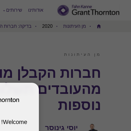
אודותינו
שירותים
מן העיתונות
2020
בדיקה: חברות הק
Home
מן העיתונות
חברות הקבלן מו
מהעובדים תשלו
נוספות
Welcome!
יוסי גינוסר