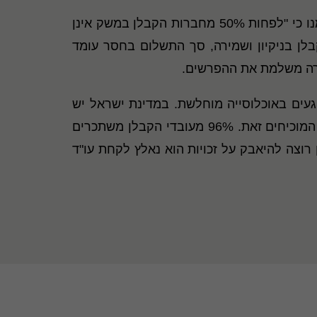
מזהים בעיה רוחבית שבעקבותיה נפגעים העובדים המוחלשים. המדגם שביצעה החברה מייצג ולכן עולה ממנו כי "לפחות 50% מחברות הקבלן במשק אינן
אל עובדים נכון לשנת 2018 (על פי נתוני הלמ"ס) כ-100 אלף עובדי קבלן בניקיון ושמירה, סך התשלום בחסר עומד
געים באוכלוסייה מוחלשת. במדינת ישראל יש
חוקים טובים אבל אף אחד לא מגן על עובדי קבלן. מדי שנה החשב כללי של משרד האוצר מפרסם נתונים המוכיחים זאת. 96% מעובדי הקבלן משתכרים
ר עובד קבלן רוצה להיאבק על זכויות הוא נאלץ לקחת עו"ד